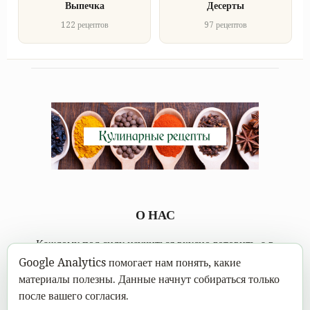
Выпечка
Десерты
122 рецептов
97 рецептов
О НАС
Каждому под силу научиться вкусно готовить, а в
современном мире это можно сделать не выходя из дома.
Google Analytics помогает нам понять, какие
Достаточно открыть Mastereat.ru с нашими вкусными
материалы полезны. Данные начнут собираться только
кулинарными рецептами, выбрать вкусное блюдо и следовать
после вашего согласия.