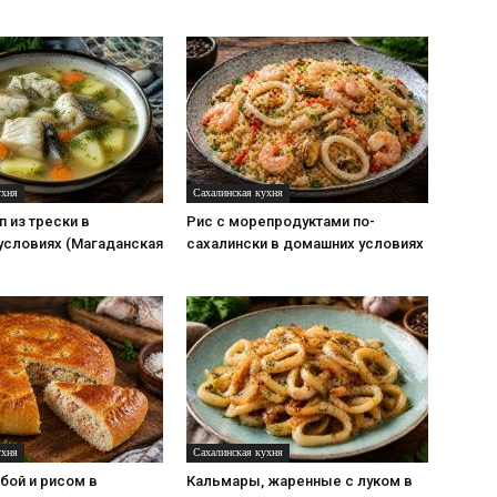
ухня
Сахалинская кухня
 из трески в
Рис с морепродуктами по-
условиях (Магаданская
сахалински в домашних условиях
ухня
Сахалинская кухня
бой и рисом в
Кальмары, жаренные с луком в