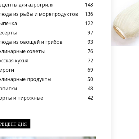
ецепты для аэрогриля
143
люда из рыбы и морепродуктов
136
ыпечка
122
есерты
97
люда из овощей и грибов
93
улинарные советы
76
усская кухня
72
ироги
69
улинарные продукты
50
апитки
48
орты и пирожные
42
РЕЦЕПТ ДНЯ