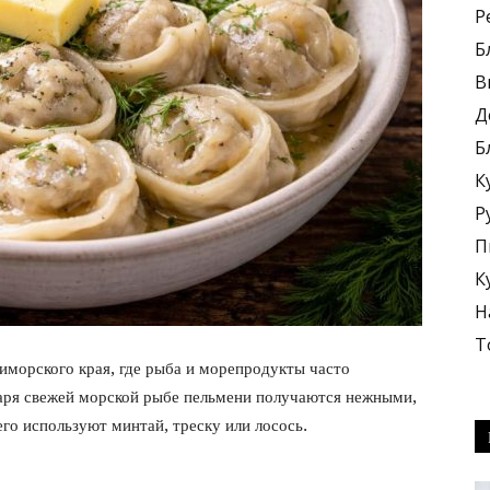
Р
Б
В
Д
Б
блюда
К
Р
П
К
Н
+
Т
иморского края, где рыба и морепродукты часто
аря свежей морской рыбе пельмени получаются нежными,
го используют минтай, треску или лосось.