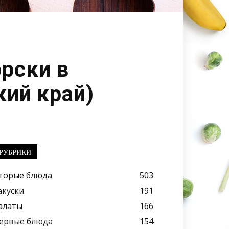
рски в
ий край)
РУБРИКИ
торые блюда
503
акуски
191
алаты
166
ервые блюда
154