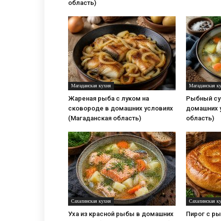
область)
Магаданская кухня
Магаданская к
Жареная рыба с луком на
Рыбный суп
сковороде в домашних условиях
домашних 
(Магаданская область)
область)
Сахалинская кухня
Сахалинская к
Уха из красной рыбы в домашних
Пирог с ры