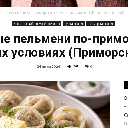
бные пельмени по-приморски в домашних условиях (Приморский край)
Блюда из рыбы и морепродуктов
Русская кухня
Приморская кухня
Кулинарные
е пельмени по-примо
х условиях (Приморск
291
24 апреля 2026
0
рецепты,
В
З
С
вкусные
П