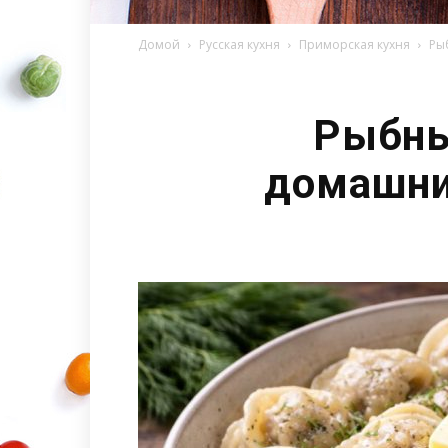
Домой
Русская кухня
Приморская кухня
Ры
Рыбны
домашни