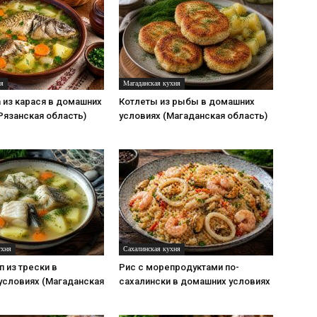
ня
Магаданская кухня
 из карася в домашних
Котлеты из рыбы в домашних
Рязанская область)
условиях (Магаданская область)
ухня
Сахалинская кухня
 из трески в
Рис с морепродуктами по-
условиях (Магаданская
сахалински в домашних условиях