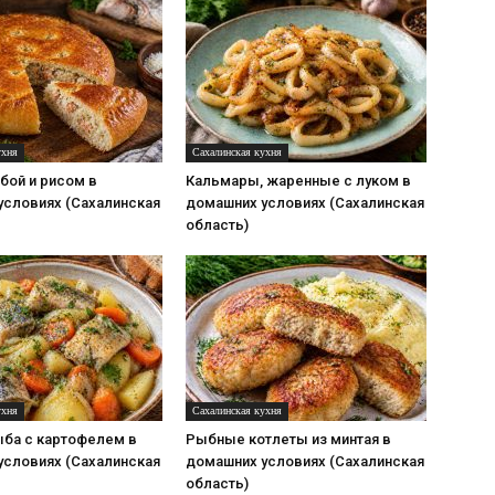
ухня
Сахалинская кухня
бой и рисом в
Кальмары, жаренные с луком в
условиях (Сахалинская
домашних условиях (Сахалинская
область)
ухня
Сахалинская кухня
ыба с картофелем в
Рыбные котлеты из минтая в
условиях (Сахалинская
домашних условиях (Сахалинская
область)