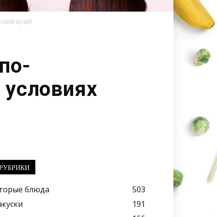
ский край)
по-
 условиях
РУБРИКИ
торые блюда
503
акуски
191