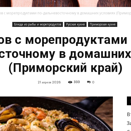
ов с морепродуктами по-дальневосточному в домашних условиях (Примор
Блюда из рыбы и морепродуктов
Русская кухня
Приморская кухня
Кулинарные
ов с морепродуктами 
сточному в домашних
(Приморский край)
рецепты,
333
21 апреля 2026
0
В
З
вкусные