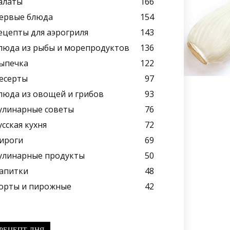
алаты
166
ервые блюда
154
ецепты для аэрогриля
143
люда из рыбы и морепродуктов
136
ыпечка
122
есерты
97
люда из овощей и грибов
93
улинарные советы
76
усская кухня
72
ироги
69
улинарные продукты
50
апитки
48
орты и пирожные
42