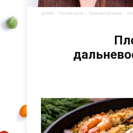
Домой
Русская кухня
Приморская кухня
Пл
Пл
дальнево