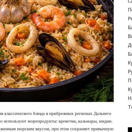
С
П
Р
Б
В
блюда
Д
Б
К
Р
П
+
К
Н
Т
ия классического блюда в прибрежных регионах Дальнего
о используют морепродукты: креветки, кальмары, мидии.
раженным морским вкусом, при этом сохраняет привычную