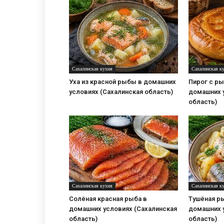
Сахалинская кухня
Сахалинская к
Уха из красной рыбы в домашних
Пирог с ры
условиях (Сахалинская область)
домашних 
область)
Сахалинская кухня
Сахалинская к
Солёная красная рыба в
Тушёная р
домашних условиях (Сахалинская
домашних 
область)
область)