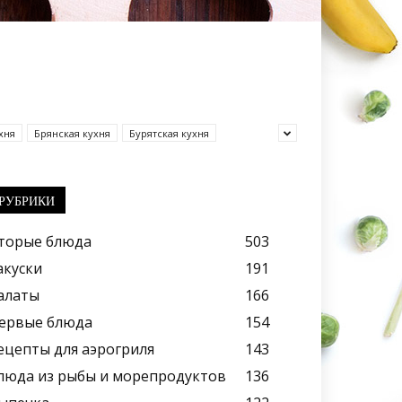
хня
Брянская кухня
Бурятская кухня
РУБРИКИ
торые блюда
503
акуски
191
алаты
166
ервые блюда
154
ецепты для аэрогриля
143
люда из рыбы и морепродуктов
136