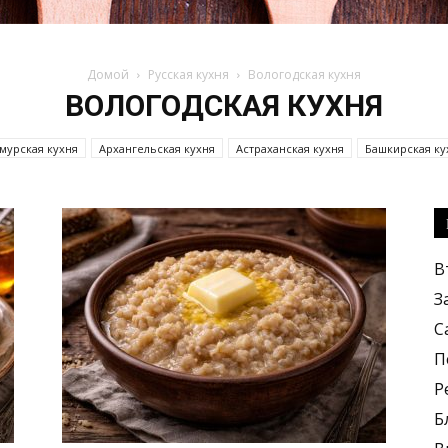
Домой
Русская кухня
Вологодская кухня
ВОЛОГОДСКАЯ КУХНЯ
Кулинарные
мурская кухня
Архангельская кухня
Астраханская кухня
Башкирская ку
Владимирская кухня
рецепты,
В
З
С
П
Р
Б
вкусные