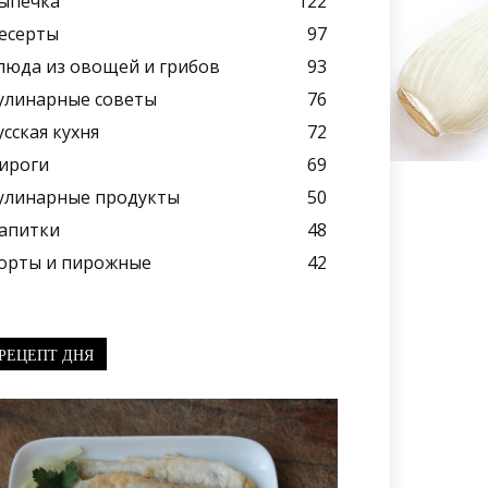
ыпечка
122
есерты
97
люда из овощей и грибов
93
улинарные советы
76
усская кухня
72
ироги
69
улинарные продукты
50
апитки
48
орты и пирожные
42
РЕЦЕПТ ДНЯ