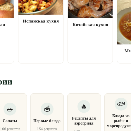
Испанская кухня
кая
Китайская кухня
Ме
рии
Блюда из
Рецепты для
Салаты
Первые блюда
рыбы и
аэрогриля
морепродукт
166 рецептов
154 рецептов