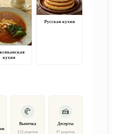
Русская кухня
ксиканская
кухня
Выпечка
Десерты
ов
122 рецептов
97 рецептов