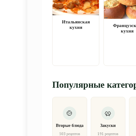
Итальянская
Французс
кухня
кухня
Популярные катего
Вторые блюда
Закуски
503 рецептов
191 рецептов