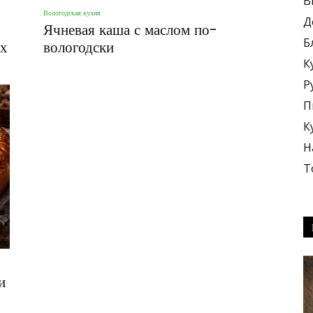
В
Вологодская кухня
Д
Ячневая каша с маслом по-
Б
ях
вологодски
К
Р
блюда
П
К
Н
Т
+
и