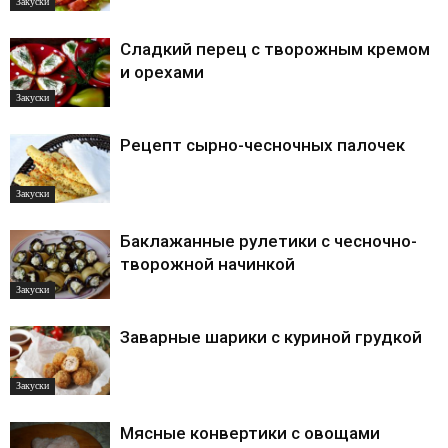
Закуски
Сладкий перец с творожным кремом
и орехами
Закуски
Рецепт сырно-чесночных палочек
Закуски
Баклажанные рулетики с чесночно-
творожной начинкой
Закуски
Заварные шарики с куриной грудкой
Закуски
Мясные конвертики с овощами