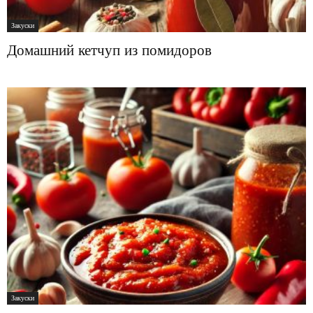
Закуски
Домашний кетчуп из помидоров
Закуски