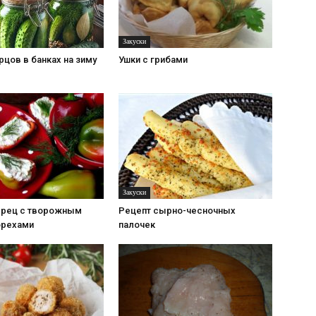
Закуски
рцов в банках на зиму
Ушки с грибами
Закуски
ерец с творожным
Рецепт сырно-чесночных
орехами
палочек