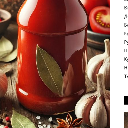
В
Д
Б
К
блюда
Р
П
К
Н
Т
+