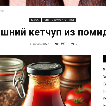
ров
Закуски
Рецепты соусов и кетчупов
Кулинарные
шний кетчуп из поми
1867
31 августа 2024
0
рецепты,
В
З
С
П
Р
вкусные
Б