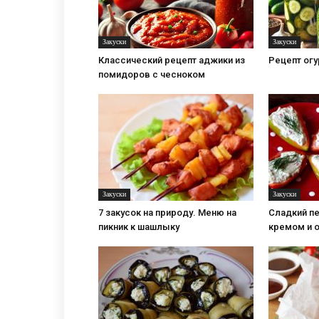
Закуски
Закуски
Классический рецепт аджики из
Рецепт огу
помидоров с чесноком
Закуски
Закуски
7 закусок на природу. Меню на
Сладкий п
пикник к шашлыку
кремом и 