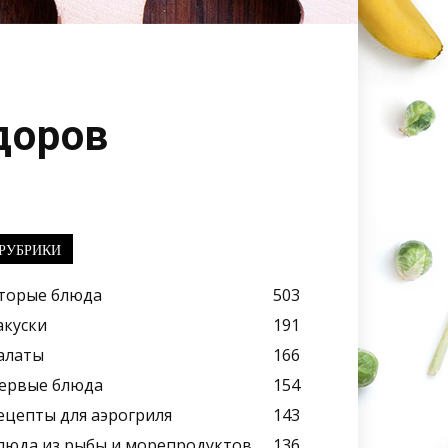
доров
РУБРИКИ
торые блюда
503
акуски
191
алаты
166
ервые блюда
154
ецепты для аэрогриля
143
люда из рыбы и морепродуктов
136