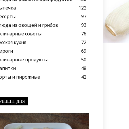
ыпечка
122
есерты
97
люда из овощей и грибов
93
улинарные советы
76
усская кухня
72
ироги
69
улинарные продукты
50
апитки
48
орты и пирожные
42
РЕЦЕПТ ДНЯ