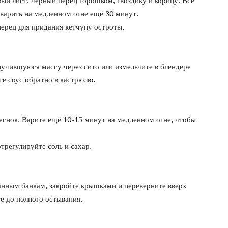
вый лист, чёрный перец горошком, гвоздику и корицу. Всё
варить на медленном огне ещё 30 минут.
ерец для придания кетчупу остроты.
лучившуюся массу через сито или измельчите в блендере
те соус обратно в кастрюлю.
чеснок. Варите ещё 10-15 минут на медленном огне, чтобы
трегулируйте соль и сахар.
анным банкам, закройте крышками и переверните вверх
е до полного остывания.