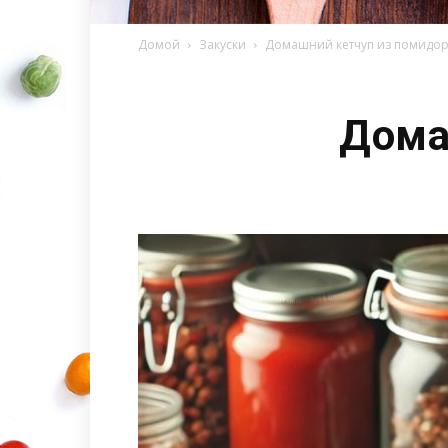
Домой
Закуски
Домашний кетчуп из помидо
Дома