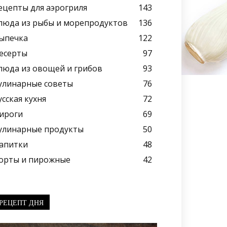
ецепты для аэрогриля
143
люда из рыбы и морепродуктов
136
ыпечка
122
есерты
97
люда из овощей и грибов
93
улинарные советы
76
усская кухня
72
ироги
69
улинарные продукты
50
апитки
48
орты и пирожные
42
РЕЦЕПТ ДНЯ