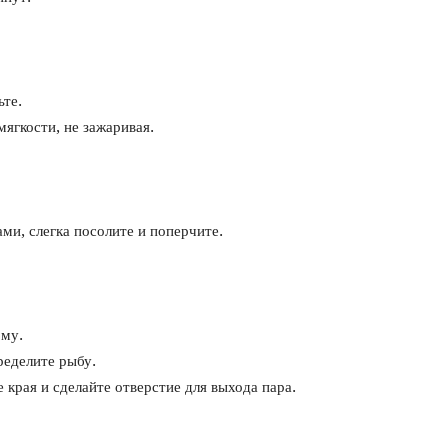
ьте.
ягкости, не зажаривая.
и, слегка посолите и поперчите.
рму.
ределите рыбу.
края и сделайте отверстие для выхода пара.