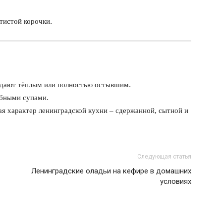
тистой корочки.
одают тёплым или полностью остывшим.
ыбными супами.
я характер ленинградской кухни – сдержанной, сытной и
Следующая статья
Ленинградские оладьи на кефире в домашних
условиях