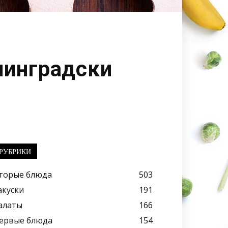
нинградски
РУБРИКИ
торые блюда
503
акуски
191
алаты
166
ервые блюда
154