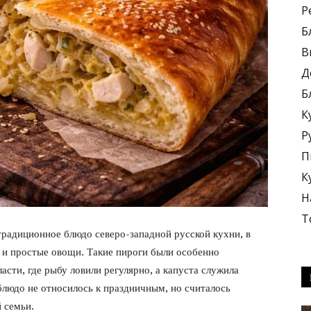
Р
Б
В
Д
Б
блюда
К
Р
П
К
Н
+
Т
традиционное блюдо северо-западной русской кухни, в
и простые овощи. Такие пироги были особенно
сти, где рыбу ловили регулярно, а капуста служила
блюдо не относилось к праздничным, но считалось
 семьи.