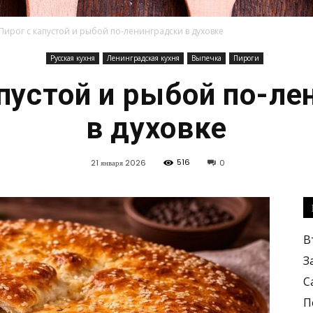
Пирог с капустой и рыбой по-ленинградски в духовке
Русская кухня
Ленинградская кухня
Выпечка
Пироги
Кулинарные
апустой и рыбой по-ле
в духовке
516
21 января 2026
0
рецепты,
В
З
С
вкусные
П