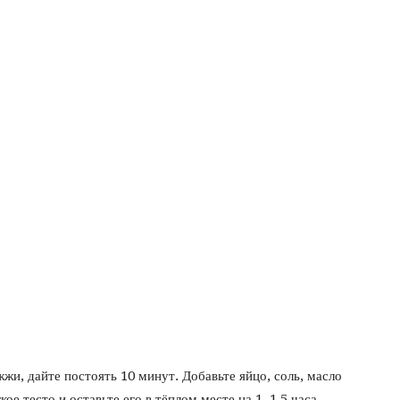
жи, дайте постоять 10 минут. Добавьте яйцо, соль, масло
ое тесто и оставьте его в тёплом месте на 1–1,5 часа.