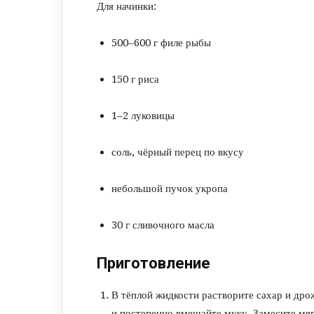
Для начинки:
500–600 г филе рыбы
150 г риса
1–2 луковицы
соль, чёрный перец по вкусу
небольшой пучок укропа
30 г сливочного масла
Приготовление
В тёплой жидкости растворите сахар и дрож
и постепенно вмешайте муку. Замесите мягк