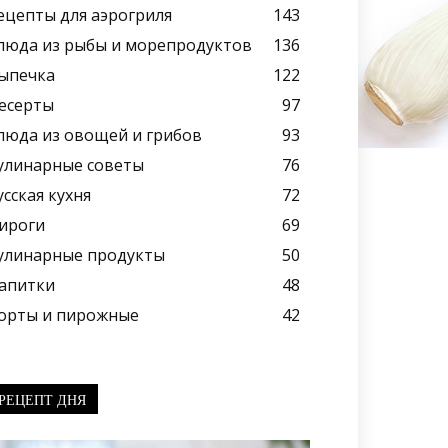
ецепты для аэрогриля
143
люда из рыбы и морепродуктов
136
ыпечка
122
есерты
97
люда из овощей и грибов
93
улинарные советы
76
усская кухня
72
ироги
69
улинарные продукты
50
апитки
48
орты и пирожные
42
РЕЦЕПТ ДНЯ