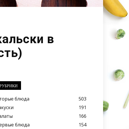
кальски в
сть)
РУБРИКИ
торые блюда
503
акуски
191
алаты
166
ервые блюда
154