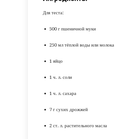
Для теста:
500 г пшеничной муки
250 мл тёплой воды или молока
1 яйцо
1 ч. л. соли
1 ч. л. сахара
7 г сухих дрожжей
2 ст. л. растительного масла