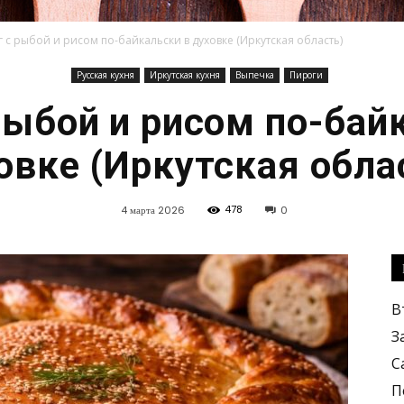
 с рыбой и рисом по-байкальски в духовке (Иркутская область)
Русская кухня
Иркутская кухня
Выпечка
Пироги
Кулинарные
рыбой и рисом по-бай
овке (Иркутская обла
478
4 марта 2026
0
рецепты,
В
З
С
вкусные
П