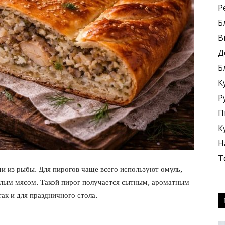
Р
Б
В
Д
Б
блюда
К
Р
П
К
Н
+
Т
и из рыбы. Для пирогов чаще всего используют омуль,
елым мясом. Такой пирог получается сытным, ароматным
ак и для праздничного стола.