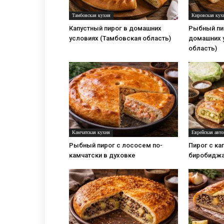
Тамбовская кухня
Кировская кух
Капустный пирог в домашних
Рыбный пи
условиях (Тамбовская область)
домашних 
область)
Камчатская кухня
Еврейская авт
Рыбный пирог с лососем по-
Пирог с ка
камчатски в духовке
биробиджа