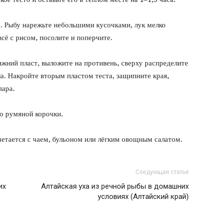
е. Рыбу нарежьте небольшими кусочками, лук мелко
сё с рисом, посолите и поперчите.
нижний пласт, выложите на противень, сверху распределите
ла. Накройте вторым пластом теста, защипните края,
пара.
о румяной корочки.
етается с чаем, бульоном или лёгким овощным салатом.
Следующая статья
их
Алтайская уха из речной рыбы в домашних
условиях (Алтайский край)