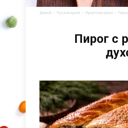
Домой
Русская кухня
Иркутская кухня
Пирог
Пирог с 
дух