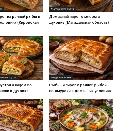
ня
Магаданская кухня
рог из речной рыбы в
Домашний пирог с мясом в
условиях (Кировская
духовке (Магаданская область)
ономная кухня
Амурская кухня
пустой и яйцом по-
Рыбный пирог с речной рыбой
нски в духовке
по-амурски в домашних условиях