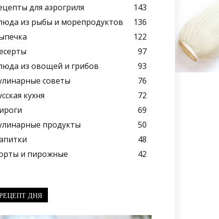
ецепты для аэрогриля
143
люда из рыбы и морепродуктов
136
ыпечка
122
есерты
97
люда из овощей и грибов
93
улинарные советы
76
усская кухня
72
ироги
69
улинарные продукты
50
апитки
48
орты и пирожные
42
РЕЦЕПТ ДНЯ