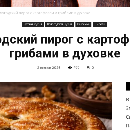
логодский пирог с картофелем и грибами в духовке
Русская кухня
Вологодская кухня
Выпечка
Пироги
Кулинарные
дский пирог с карто
грибами в духовке
455
2 февраля 2026
0
рецепты,
В
З
С
вкусные
П