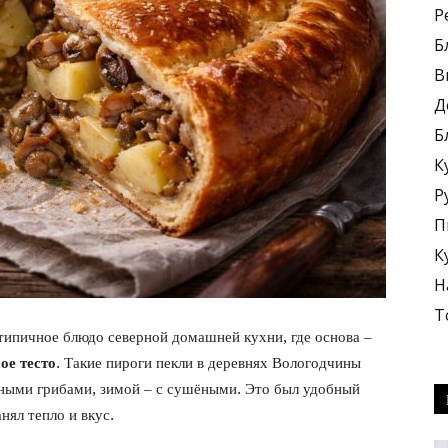
Р
Б
В
Д
Б
блюда
К
Р
П
К
Н
+
Т
типичное блюдо северной домашней кухни, где основа –
ое тесто
. Такие пироги пекли в деревнях Вологодчины
сными грибами, зимой – с сушёными. Это был удобный
нял тепло и вкус.