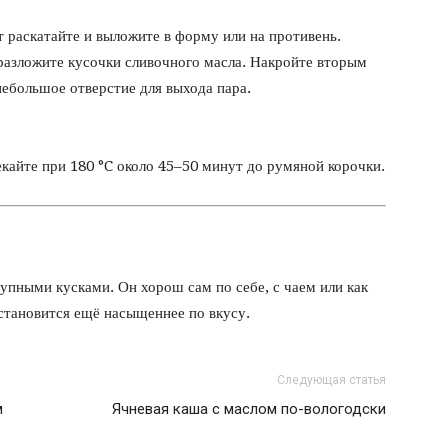
т раскатайте и выложите в форму или на противень.
разложите кусочки сливочного масла. Накройте вторым
небольшое отверстие для выхода пара.
кайте при 180 °C около 45–50 минут до румяной корочки.
упными кусками. Он хорош сам по себе, с чаем или как
становится ещё насыщеннее по вкусу.
Следующая статья
м
Ячневая каша с маслом по-вологодски