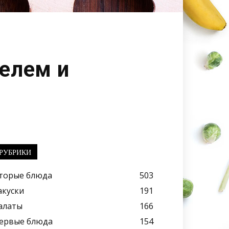
фелем и
РУБРИКИ
торые блюда
503
акуски
191
алаты
166
ервые блюда
154