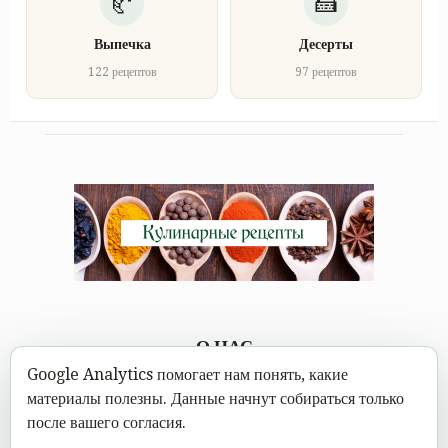
Выпечка
Десерты
122 рецептов
97 рецептов
О НАС
Google Analytics помогает нам понять, какие
Каждому под силу научиться вкусно готовить, а в
материалы полезны. Данные начнут собираться только
современном мире это можно сделать не выходя из дома.
после вашего согласия.
Достаточно открыть Mastereat.ru с нашими вкусными