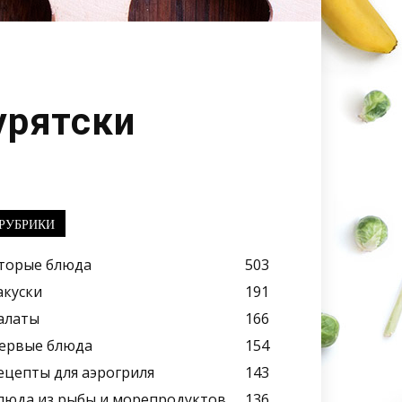
урятски
РУБРИКИ
торые блюда
503
акуски
191
алаты
166
ервые блюда
154
ецепты для аэрогриля
143
люда из рыбы и морепродуктов
136