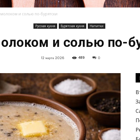
 молоком и солью по-бурятски
Русская кухня
Бурятская кухня
Напитки
Кулинарные
молоком и солью по-б
489
12 марта 2026
0
рецепты,
В
З
С
П
Р
вкусные
Б