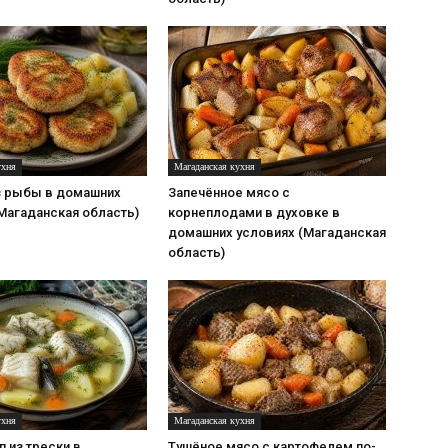
ухня
Магаданская кухня
з рыбы в домашних
Запечённое мясо с
Магаданская область)
корнеплодами в духовке в
домашних условиях (Магаданская
область)
ухня
Магаданская кухня
 из трески в
Тушёное мясо с картофелем по-