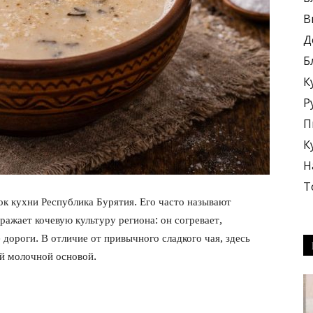
В
Д
Б
К
блюда
Р
П
К
Н
Т
ок кухни
Республика Бурятия
. Его часто называют
+
ражает кочевую культуру региона: он согревает,
дороги. В отличие от привычного сладкого чая, здесь
ой молочной основой.