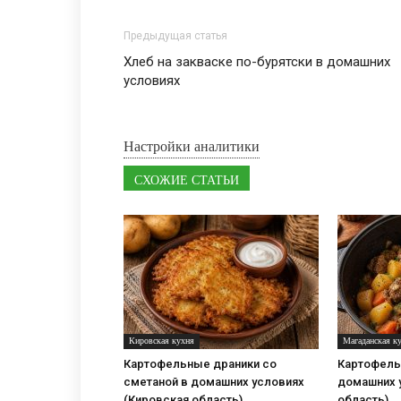
Предыдущая статья
Хлеб на закваске по-бурятски в домашних
условиях
Настройки аналитики
СХОЖИЕ СТАТЬИ
Кировская кухня
Магаданская к
Картофельные драники со
Картофель 
сметаной в домашних условиях
домашних 
(Кировская область)
область)