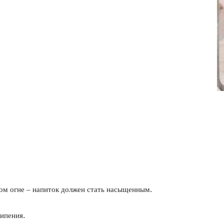
фото
бом огне – напиток должен стать насыщенным.
кипения.