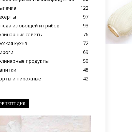
ыпечка
122
есерты
97
люда из овощей и грибов
93
улинарные советы
76
усская кухня
72
ироги
69
улинарные продукты
50
апитки
48
орты и пирожные
42
РЕЦЕПТ ДНЯ