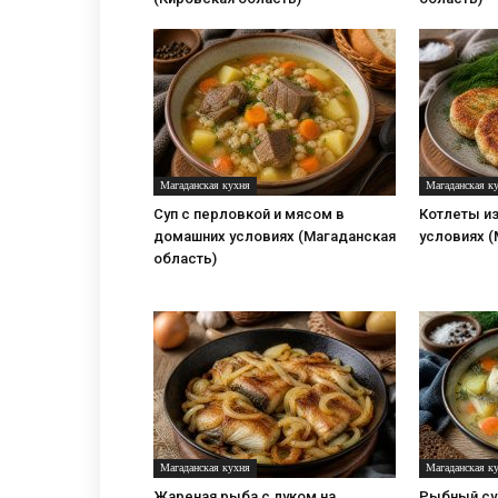
Магаданская кухня
Магаданская к
Суп с перловкой и мясом в
Котлеты и
домашних условиях (Магаданская
условиях (
область)
Магаданская кухня
Магаданская к
Жареная рыба с луком на
Рыбный суп