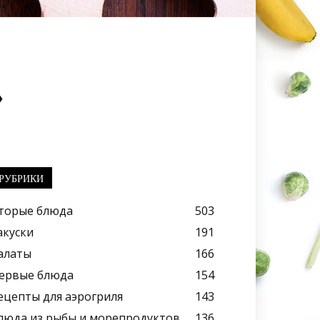
»
РУБРИКИ
торые блюда
503
акуски
191
алаты
166
ервые блюда
154
ецепты для аэрогриля
143
люда из рыбы и морепродуктов
136