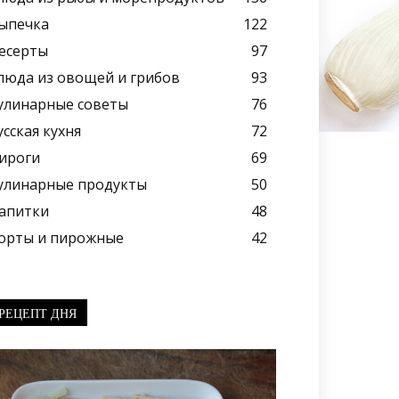
ыпечка
122
есерты
97
люда из овощей и грибов
93
улинарные советы
76
усская кухня
72
ироги
69
улинарные продукты
50
апитки
48
орты и пирожные
42
РЕЦЕПТ ДНЯ