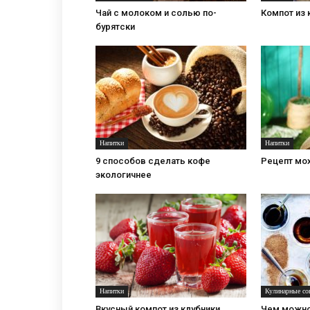
Чай с молоком и солью по-
Компот из 
бурятски
Напитки
Напитки
9 способов сделать кофе
Рецепт мо
экологичнее
Напитки
Кулинарные со
Вкусный компот из клубники
Чем можно