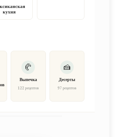
ксиканская
кухня
Выпечка
Десерты
ов
122 рецептов
97 рецептов
в