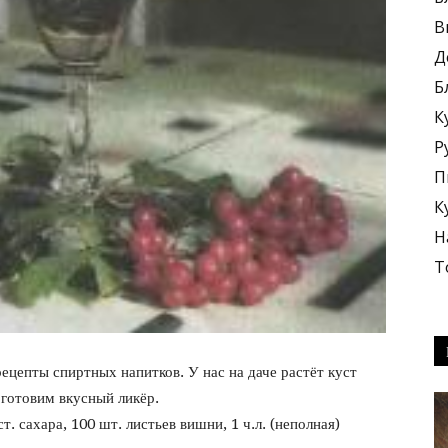
В
Д
Б
К
блюда
Р
П
К
Н
Т
+
ецепты спиртных напитков. У нас на даче растёт куст
 готовим вкусный ликёр.
т. сахара, 100 шт. листьев вишни, 1 ч.л. (неполная)