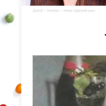
Домой
Напитки
Ликёр «Дамский шик»