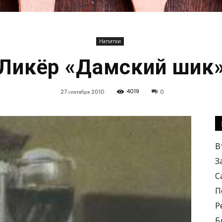
Напитки
Кулинарные
Ликёр «Дамский шик
4019
27 сентября 2010
0
рецепты,
В
З
С
П
Р
вкусные
Б