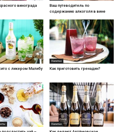
красного винограда
Ваш путеводитель по
содержанию алкоголя в вине
Напитки
хито с ликером Малибу
Как приготовить гренадин?
веты
Напитки
 подсластить чай –
Как делают Артёмовское