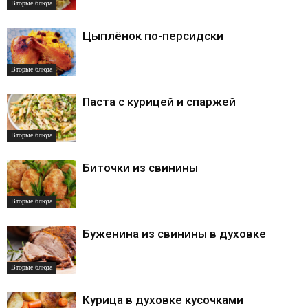
Вторые блюда
Цыплёнок по-персидски
Вторые блюда
Паста с курицей и спаржей
Вторые блюда
Биточки из свинины
Вторые блюда
Буженина из свинины в духовке
Вторые блюда
Курица в духовке кусочками