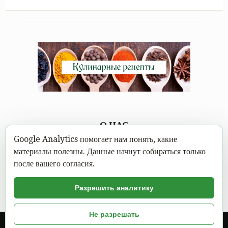
О НАС
Google Analytics помогает нам понять, какие
Каждому под силу научиться вкусно готовить, а в
материалы полезны. Данные начнут собираться только
современном мире это можно сделать не выходя из дома.
после вашего согласия.
Достаточно открыть Mastereat.ru с нашими вкусными
кулинарными рецептами, выбрать вкусное блюдо и следовать
Разрешить аналитику
пошаговой инструкции с фото.
Не разрешать
© 2026 год. Вкусные блюда, кулинарные рецепты с фото