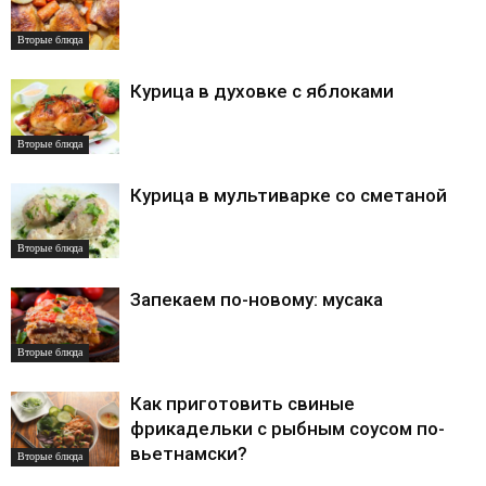
Вторые блюда
Курица в духовке с яблоками
Вторые блюда
Курица в мультиварке со сметаной
Вторые блюда
Запекаем по-новому: мусака
Вторые блюда
Как приготовить свиные
фрикадельки с рыбным соусом по-
вьетнамски?
Вторые блюда