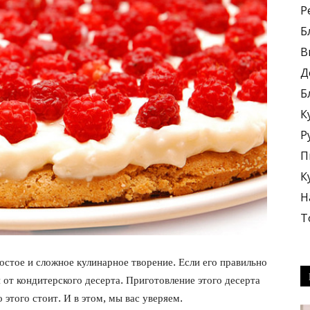
Р
Б
В
Д
Б
блюда
К
Р
П
К
Н
+
Т
остое и сложное кулинарное творение. Если его правильно
я от кондитерского десерта. Приготовление этого десерта
этого стоит. И в этом, мы вас уверяем.