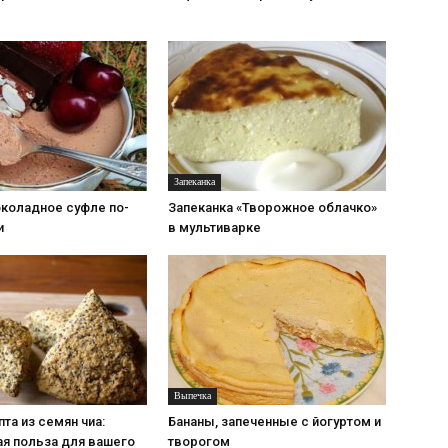
Запеканка
коладное суфле по-
Запеканка «Творожное облачко»
и
в мультиварке
Выпечка
пта из семян чиа:
Бананы, запеченные с йогуртом и
ая польза для вашего
творогом