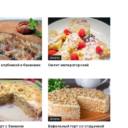
Десерты
 клубникой и бананами
Омлет императорский
Десерты
рт с бананом
Вафельный торт со сгущенкой