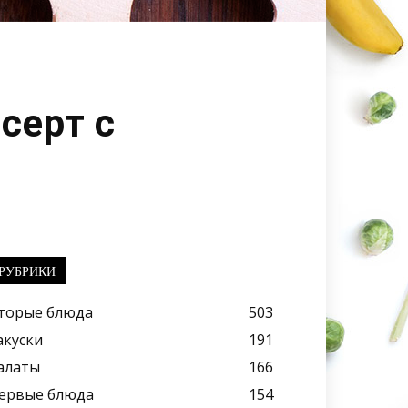
серт с
РУБРИКИ
торые блюда
503
акуски
191
алаты
166
ервые блюда
154