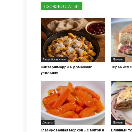
СХОЖИЕ СТАТЬИ
Австрийская кухня
Десерты
Кайзершмаррн в домашних
Тирамису с
условиях
Десерты
Десерты
Глазированная морковь с мятой и
Блинный то