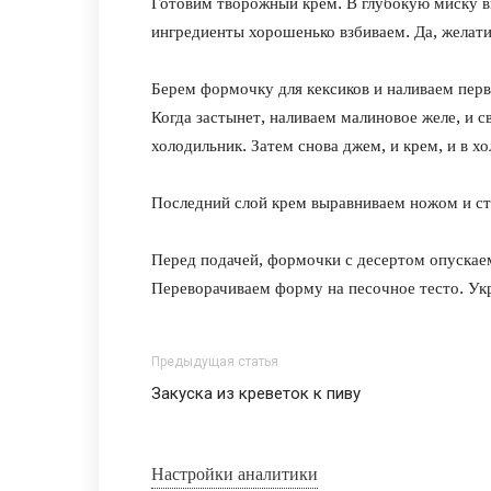
Готовим творожный крем. В глубокую миску вы
ингредиенты хорошенько взбиваем. Да, желати
Берем формочку для кексиков и наливаем первы
Когда застынет, наливаем малиновое желе, и с
холодильник. Затем снова джем, и крем, и в х
Последний слой крем выравниваем ножом и ста
Перед подачей, формочки с десертом опускаем
Переворачиваем форму на песочное тесто. У
Предыдущая статья
Закуска из креветок к пиву
Настройки аналитики