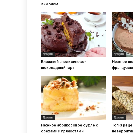
лимоном
Десерты
Десерты
Влажный апельсиново-
Нежное шо
шоколадный тарт
французск
Десерты
Десерты
Нежное абрикосовое суфле с
Топ-3 реце
орехами и пряностями
невероятн