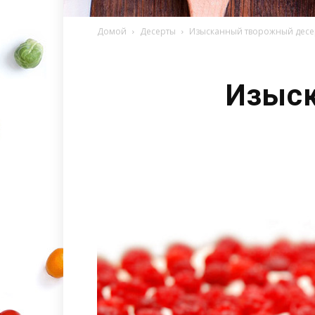
Домой
Десерты
Изысканный творожный десе
Изыск