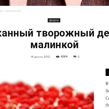
рт с малинкой
Десерты
Кулинарные
анный творожный де
малинкой
4284
14 августа 2012
0
рецепты,
В
З
С
вкусные
П