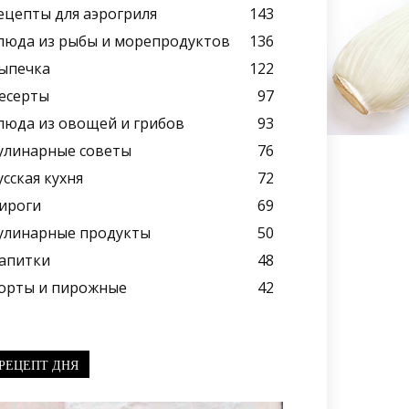
ецепты для аэрогриля
143
люда из рыбы и морепродуктов
136
ыпечка
122
есерты
97
люда из овощей и грибов
93
улинарные советы
76
усская кухня
72
ироги
69
улинарные продукты
50
апитки
48
орты и пирожные
42
РЕЦЕПТ ДНЯ