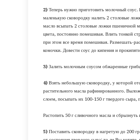
2)
Теперь нужно приготовить молочный соус. Вс
маленькую сковородку налить 2 столовые ложк
масло всыпать 2 столовые ложки пшеничной му
цвета, постоянно помешивая. Влить тонкой ст
при этом все время помешивая. Размешать-рас
комочки. Довести соус до кипения и прокипят
3)
Залить молочным соусом обжаренные грибы
4)
Взять небольшую сковородку, у которой отс
растительного масла рафинированного. Вылож
слоем, посыпать их 100-150 г твердого сыра, 
Растопить 50 г сливочного масла и сбрызнуть 
5)
Поставить сковородку в нагретую до 200 гр
от состояния твердого сыра: то ли Вы хотите,