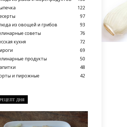
ыпечка
122
есерты
97
люда из овощей и грибов
93
улинарные советы
76
усская кухня
72
ироги
69
улинарные продукты
50
апитки
48
орты и пирожные
42
РЕЦЕПТ ДНЯ