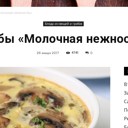
лочная нежность»
Блюда из овощей и грибов
Кулинарные
бы «Молочная нежно
4741
26 января 2017
0
рецепты,
В
З
С
П
Р
вкусные
Б