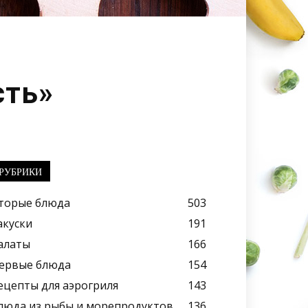
сть»
РУБРИКИ
торые блюда
503
акуски
191
алаты
166
ервые блюда
154
ецепты для аэрогриля
143
люда из рыбы и морепродуктов
136