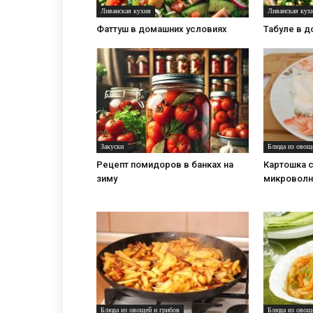
Ливанская кухня
Ливанская кух
Фаттуш в домашних условиях
Табуле в 
Закуски
Блюда из овощ
Рецепт помидоров в банках на
Картошка с
зиму
микроволн
Блюда из овощей и грибов
Блюда из овощ