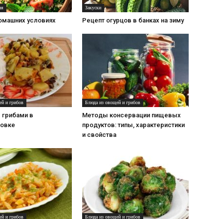
ня
Закуски
домашних условиях
Рецепт огурцов в банках на зиму
ей и грибов
Блюда из овощей и грибов
 грибами в
Методы консервации пищевых
овке
продуктов: типы, характеристики
и свойства
ей и грибов
Блюда из овощей и грибов