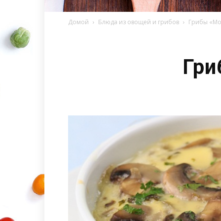
Домой
Блюда из овощей и грибов
Грибы «Мо
Гри