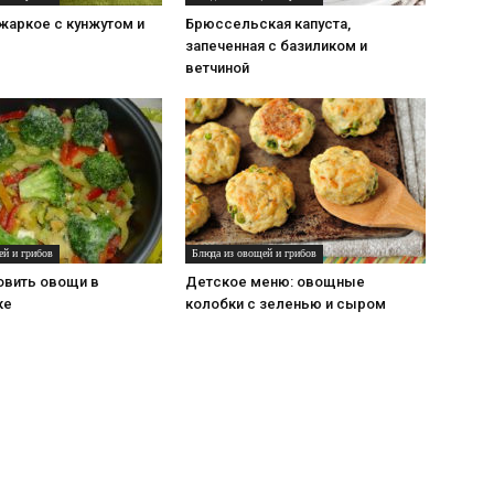
жаркое с кунжутом и
Брюссельская капуста,
запеченная с базиликом и
ветчиной
ей и грибов
Блюда из овощей и грибов
овить овощи в
Детское меню: овощные
ке
колобки с зеленью и сыром