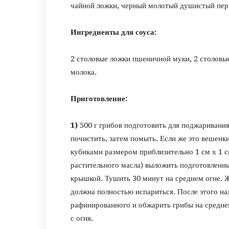
чайной ложки, черный молотый душистый перч
Ингредиенты для соуса:
2 столовые ложки пшеничной муки, 2 столовые
молока.
Приготовление:
1)
500 г грибов подготовить для поджаривания
почистить, затем помыть. Если же это вешенк
кубиками размером приблизительно 1 см х 1 см
растительного масла) выложить подготовленны
крышкой. Тушить 30 минут на среднем огне. Ж
должна полностью испариться. После этого нал
рафинированного и обжарить грибы на среднем
с огня.