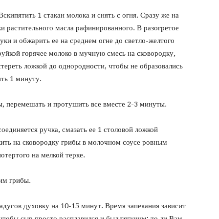
кипятить 1 стакан молока и снять с огня. Сразу же на
и растительного масла рафинированного. В разогретое
ки и обжарить ее на среднем огне до светло-желтого
руйкой горячее молоко в мучную смесь на сковородку,
тереть ложкой до однородности, чтобы не образовались
ить 1 минуту.
, перемешать и протушить все вместе 2-3 минуты.
оединяется ручка, смазать ее 1 столовой ложкой
ить на сковородку грибы в молочном соусе ровным
потертого на мелкой терке.
им грибы.
адусов духовку на 10-15 минут. Время запекания зависит
 чтобы сыр просто расплавился и был тягучим; то ли Вам