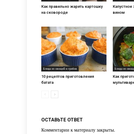
Как правильно жарить картошку
Капустное 
на сковороде
вином
Блюда из овощей и грибов
Блюда из овощ
10 рецептов приготовления
Как пригот
батата
мультивар
ОСТАВЬТЕ ОТВЕТ
Комментарии к материалу закрыты.