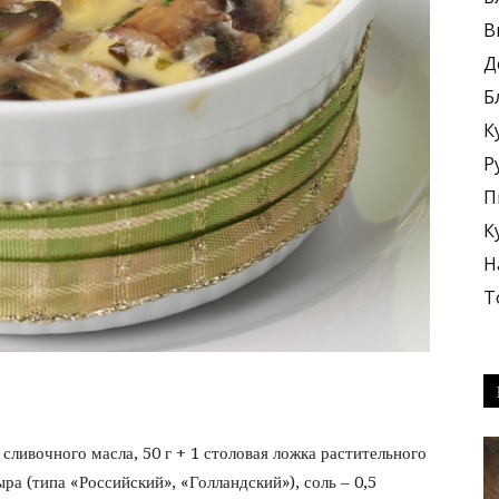
В
Д
Б
К
блюда
Р
П
К
Н
Т
+
 сливочного масла, 50 г + 1 столовая ложка растительного
ра (типа «Российский», «Голландский»), соль – 0,5