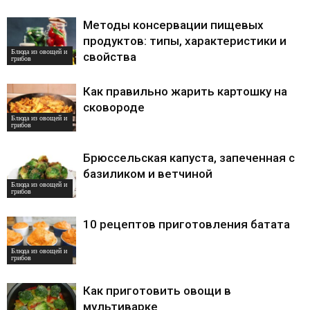
Методы консервации пищевых
продуктов: типы, характеристики и
Блюда из овощей и
свойства
грибов
Как правильно жарить картошку на
сковороде
Блюда из овощей и
грибов
Брюссельская капуста, запеченная с
базиликом и ветчиной
Блюда из овощей и
грибов
10 рецептов приготовления батата
Блюда из овощей и
грибов
Как приготовить овощи в
мультиварке