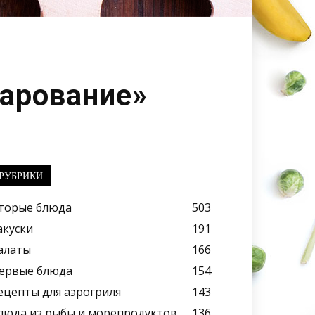
арование»
РУБРИКИ
торые блюда
503
акуски
191
алаты
166
ервые блюда
154
ецепты для аэрогриля
143
люда из рыбы и морепродуктов
136