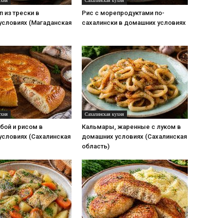
ухня
Сахалинская кухня
 из трески в
Рис с морепродуктами по-
условиях (Магаданская
сахалински в домашних условиях
ухня
Сахалинская кухня
бой и рисом в
Кальмары, жаренные с луком в
условиях (Сахалинская
домашних условиях (Сахалинская
область)