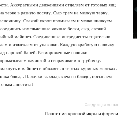
фото
ности. Аккуратными движениями отделяем от готовых яиц
на терке в разную посуду. Сыр трем на мелкую терку.
чесночницу. Свежий укроп промываем и мелко шинкуем
соединить измельченные яичные белки, сыр, свежий
рийный майонез. Соединенные ингредиенты тщательно
ем и извлекаем из упаковки. Каждую крабовую палочку
над паровой баней. Размороженные палочки
промазываем начинкой и сворачиваем в трубочку.
акнуть в майонез и обвалять в тертых куриных желтках.
лочка блюда. Палочки выкладываем на блюдо, посыпаем
о вам аппетита!
Следующая статья
Паштет из красной икры и форели