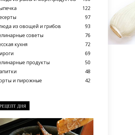
ыпечка
122
есерты
97
люда из овощей и грибов
93
улинарные советы
76
усская кухня
72
ироги
69
улинарные продукты
50
апитки
48
орты и пирожные
42
РЕЦЕПТ ДНЯ