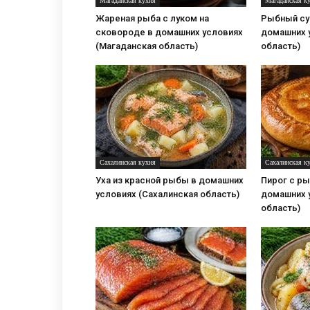
Магаданская кухня
Магаданская к
Жареная рыба с луком на
Рыбный суп
сковороде в домашних условиях
домашних 
(Магаданская область)
область)
Сахалинская кухня
Сахалинская к
Уха из красной рыбы в домашних
Пирог с ры
условиях (Сахалинская область)
домашних 
область)