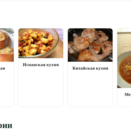
Испанская кухня
кая
Китайская кухня
Ме
рии