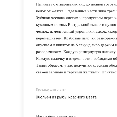
Начинает с отваривания яиц до полной готов
белок от желтка. Отделенные части яйца трем 
Зубчики чеснока чистим и пропускаем через 
кухонным ножом. В отдельной емкости нужно 
чеснок, измельченный укропчик и высококало
перемешиваем. Крабовые палочки разморажива
опускаем в кипяток на 5 секунд либо держим 
разворачиваем. Каждую развернутую палочку 
Каждую палочку в отдельности необходимо обм
Таким образом, у вас получится красивая обо
свежей зеленью и тертыми желтками. Приятног
Предыдущая статья
Жюльен из рыбы красного цвета
Настройки аналитики