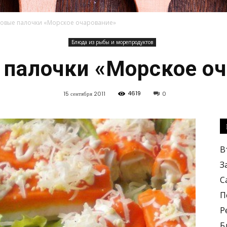
овые палочки «Морское очарование»
Блюда из рыбы и морепродуктов
Кулинарные
 палочки «Морское оч
4619
15 сентября 2011
0
рецепты,
В
З
С
П
Р
вкусные
Б