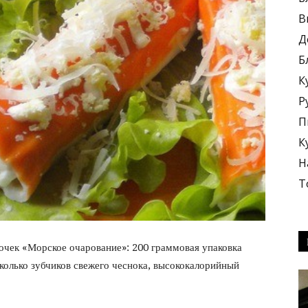
В
Д
Б
К
блюда
Р
П
К
Н
Т
+
очек «Морское очарование»: 200 граммовая упаковка
сколько зубчиков свежего чеснока, высококалорийный