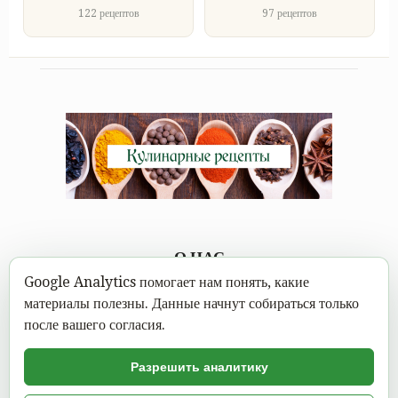
122 рецептов
97 рецептов
О НАС
Google Analytics помогает нам понять, какие
Каждому под силу научиться вкусно готовить, а в
материалы полезны. Данные начнут собираться только
современном мире это можно сделать не выходя из дома.
после вашего согласия.
Достаточно открыть Mastereat.ru с нашими вкусными
кулинарными рецептами, выбрать вкусное блюдо и следовать
Разрешить аналитику
пошаговой инструкции с фото.