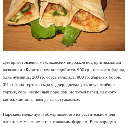
Для приготовления мексиканских пирожков под оригинальным
названием «Бурито» нам понадобится: 900 гр. говяжьего фарша,
одна луковица, 200 гр. соуса энчилада, 800 гр. жареных бобов,
3\4 стакана тертого сыра чеддер, двенадцать штук лепёшек
тортия, соль, чесночный порошок, молотый перец, немного
кинзы, сметаны, пико де гало, гуакамоле.
Нарезаем мелко лук и обжариваем его на растительном или
оливковом масле вместе с говяжьим фаршем. В сковороду к