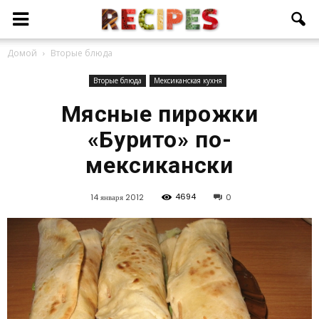
Домой
Вторые блюда
Вторые блюда
Мексиканская кухня
Мясные пирожки
«Бурито» по-
мексикански
4694
14 января 2012
0