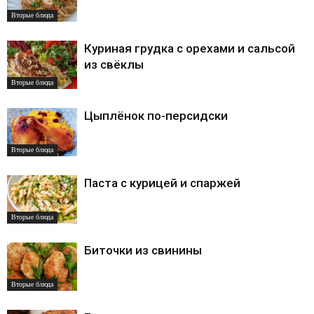
Вторые блюда
Куриная грудка с орехами и сальсой
из свёклы
Вторые блюда
Цыплёнок по-персидски
Вторые блюда
Паста с курицей и спаржей
Вторые блюда
Биточки из свинины
Вторые блюда