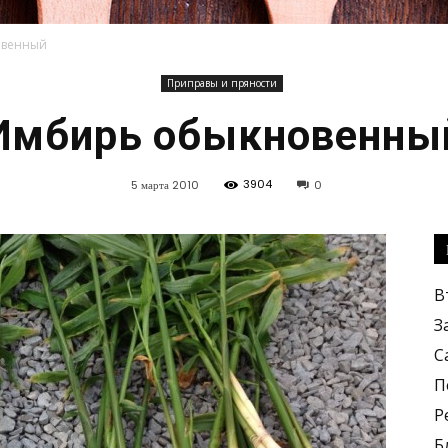
овенный
Приправы и пряности
Кулинарные
Имбирь обыкновенны
3904
5 марта 2010
0
рецепты,
В
З
С
П
Р
вкусные
Б