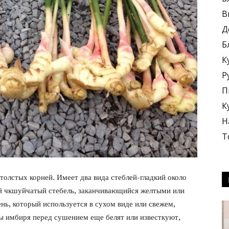
В
Д
Б
К
блюда
Р
П
К
Н
Т
+
толстых корней. Имеет два вида стеблей-гладкий около
й чкшуйчатый стебель, заканчивающийся желтыми или
ь, который используется в сухом виде или свежем,
 имбиря перед сушением еще белят или известкуют,