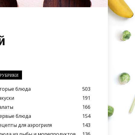
й
РУБРИКИ
торые блюда
503
акуски
191
алаты
166
ервые блюда
154
ецепты для аэрогриля
143
люда из рыбы и морепродуктов
136