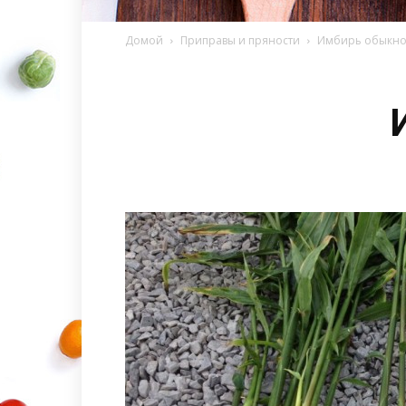
Домой
Приправы и пряности
Имбирь обыкн