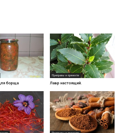
Приправы и пряности
для борща
Лавр настоящий.
яности
Приправы и пряности