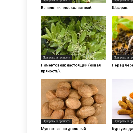
Ванильник плосколистный.
Шафран.
Приправы и пряности
Приправы и пр
Пиментовник настоящий (новая
Перец чёр
пряность).
Приправы и пряности
Приправы и пр
Мускатник натуральный.
Куркума дл