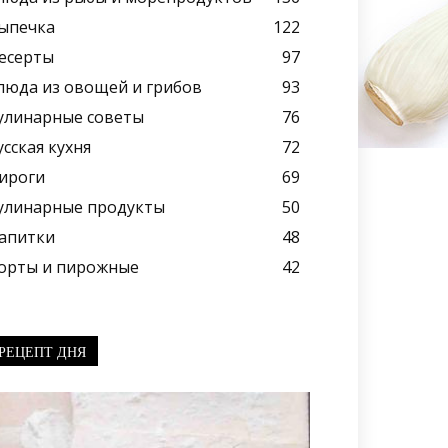
ыпечка
122
есерты
97
люда из овощей и грибов
93
улинарные советы
76
усская кухня
72
ироги
69
улинарные продукты
50
апитки
48
орты и пирожные
42
РЕЦЕПТ ДНЯ