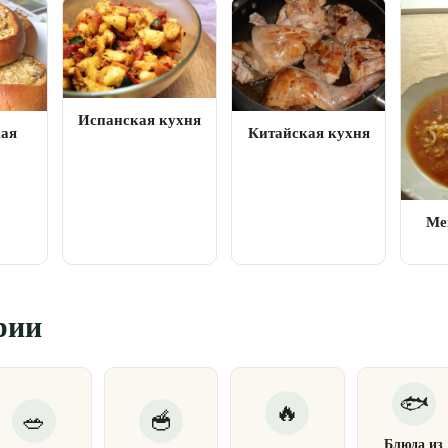
Испанская кухня
кая
Китайская кухня
Ме
рии
Блюда из