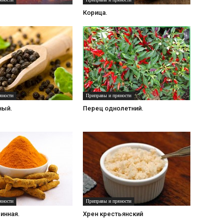
Корица.
яности
Приправы и пряности
ный.
Перец однолетний.
яности
Приправы и пряности
инная.
Хрен крестьянский