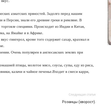
 вкус.
фото
еских азиатских пряностей. Задолго перед нашим
 и Персии, знали его древние греки и римляне. В
й торговле специями. Происходит из Индии и Китая,
ма, на Ямайке и в Африке.
вкус-гингерол, кроме того содержит сахар, крахмал и
ие.
чении. Очень популярен в англосакских землях при
машней птицы, молотое мясо, соусы, супы, еду из риса,
яники, калачи и чайное печенье.Входит в смеси карри,
Следующая статья
Розанцы (хворост).