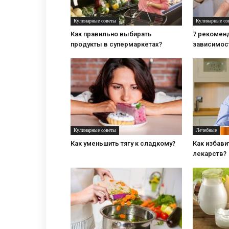
Кулинарные советы
Кулинарные со
Как правильно выбирать
7 рекоменд
продукты в супермаркетах?
зависимост
Кулинарные советы
Лечебные
Как уменьшить тягу к сладкому?
Как избави
лекарств?