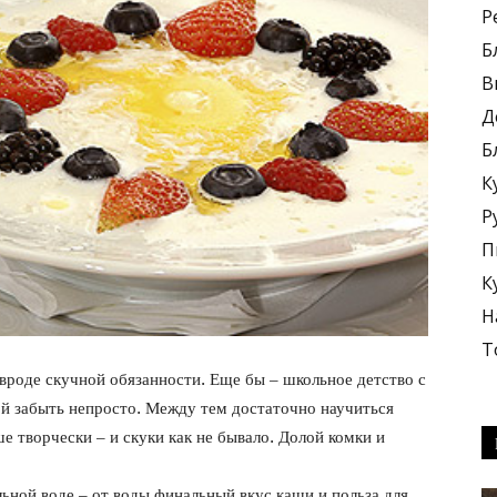
Р
Б
В
Д
Б
блюда
К
Р
П
К
Н
+
Т
роде скучной обязанности. Еще бы – школьное детство с
ой забыть непросто. Между тем достаточно научиться
е творчески – и скуки как не бывало. Долой комки и
ьной воде – от воды финальный вкус каши и польза для