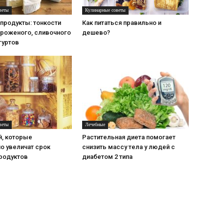
веты
Кулинарные советы
продукты: тонкости
Как питаться правильно и
роженого, сливочного
дешево?
гуртов
веты
Лечебные
й, которые
Растительная диета помогает
о увеличат срок
снизить массу тела у людей с
продуктов
диабетом 2 типа