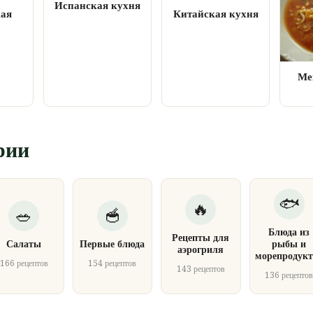
Испанская кухня
кая
Китайская кухня
Ме
рии
Блюда из
Рецепты для
Салаты
Первые блюда
рыбы и
аэрогриля
морепродукт
166 рецептов
154 рецептов
143 рецептов
136 рецепто