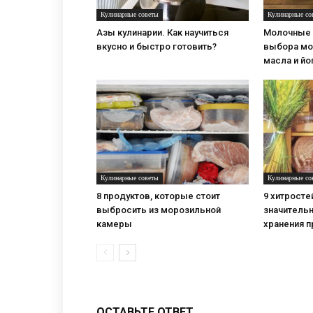
Кулинарные советы
Кулинарные со
Азы кулинарии. Как научиться
Молочные 
вкусно и быстро готовить?
выбора мо
масла и йо
Кулинарные советы
Кулинарные со
8 продуктов, которые стоит
9 хитросте
выбросить из морозильной
значительн
камеры
хранения 
ОСТАВЬТЕ ОТВЕТ