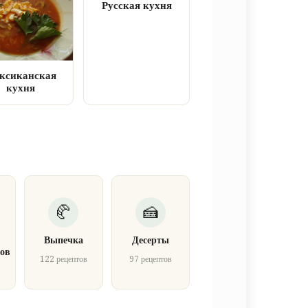
Русская кухня
ксиканская
кухня
Выпечка
Десерты
ов
122 рецептов
97 рецептов
в