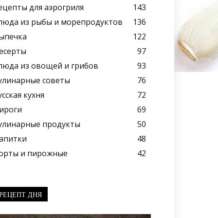
ецепты для аэрогриля
143
люда из рыбы и морепродуктов
136
ыпечка
122
есерты
97
люда из овощей и грибов
93
улинарные советы
76
усская кухня
72
ироги
69
улинарные продукты
50
апитки
48
орты и пирожные
42
РЕЦЕПТ ДНЯ