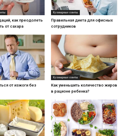
веты
Кулинарные советы
аций, как преодолеть
Правильная диета для офисных
ь от сахара
сотрудников
Кулинарные советы
ться от изжоги без
Как уменьшить количество жиров
в рационе ребенка?