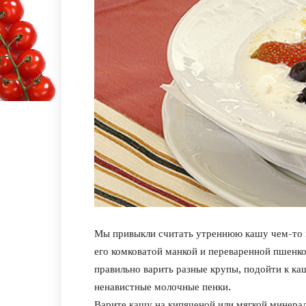
Мы привыкли считать утреннюю кашу чем-то в
его комковатой манкой и переваренной пшенк
правильно варить разные крупы, подойти к каш
ненавистные молочные пенки.
Варите кашу на кипяченой или мягкой минерал