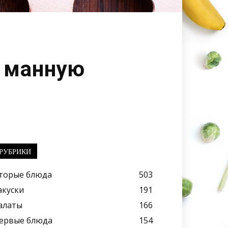
ь манную
РУБРИКИ
торые блюда
503
акуски
191
алаты
166
ервые блюда
154