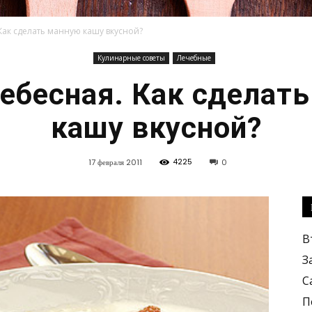
Как сделать манную кашу вкусной?
Кулинарные советы
Лечебные
Кулинарные
ебесная. Как сделат
кашу вкусной?
4225
17 февраля 2011
0
рецепты,
В
З
С
вкусные
П