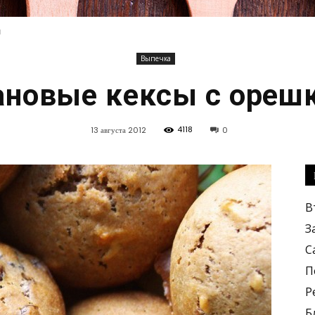
и
Выпечка
Кулинарные
ановые кексы с ореш
4118
13 августа 2012
0
рецепты,
В
З
С
П
Р
вкусные
Б