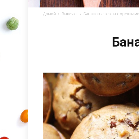
Домой
Выпечка
Банановые кексы с орешкам
Бан