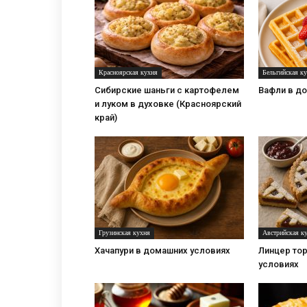
Красноярская кухня
Бельгийская к
Сибирские шаньги с картофелем
Вафли в д
и луком в духовке (Красноярский
край)
Грузинская кухня
Австрийская к
Хачапури в домашних условиях
Линцер то
условиях