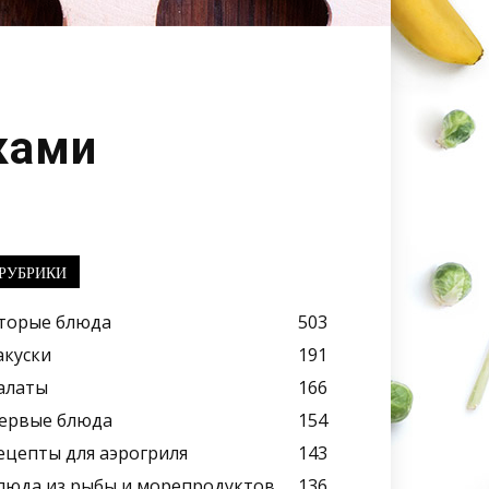
ками
РУБРИКИ
торые блюда
503
акуски
191
алаты
166
ервые блюда
154
ецепты для аэрогриля
143
люда из рыбы и морепродуктов
136