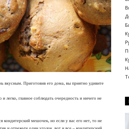
В
Д
Б
К
блюда
Р
П
К
Н
Т
нь вкусным. Приготовив его дома, вы приятно удивите
+
 и легко, главное соблюдать очередность и ничего не
я кондитерский мешочек, но если у вас его нет, то не
ик и отрежьте один уголок, вот и все – кондитерский