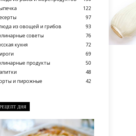
ыпечка
122
есерты
97
люда из овощей и грибов
93
улинарные советы
76
усская кухня
72
ироги
69
улинарные продукты
50
апитки
48
орты и пирожные
42
РЕЦЕПТ ДНЯ