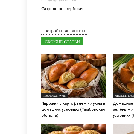
Предыдущая статья
Форель по-сербски
Настройки аналитики
СХОЖИЕ СТАТЬИ
Тамбовская кухня
Рязанская кух
Пирожки с картофелем и луком в
Домашние 
домашних условиях (Тамбовская
зелёным л
область)
условиях (