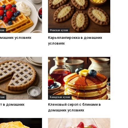
ухня
Финская кухня
омашних условиях
Карьяланпирокка в домашних
условиях
ухня
Канадская кухня
рт в домашних
Кленовый сироп с блинами в
домашних условиях