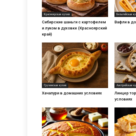
Красноярская кухня
Бельгийская к
Сибирские шаньги с картофелем
Вафли в д
и луком в духовке (Красноярский
край)
Грузинская кухня
Австрийская к
Хачапури в домашних условиях
Линцер то
условиях