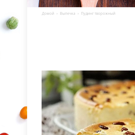
Домой
Выпечка
Пудинг творожный