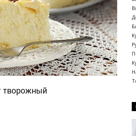
В
Д
Б
К
блюда
Р
П
К
Н
Т
г творожный
+