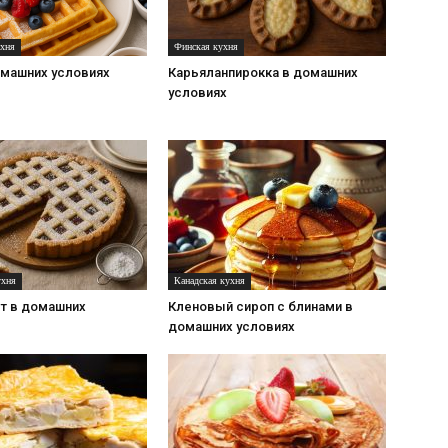
ухня
Финская кухня
омашних условиях
Карьяланпирокка в домашних
условиях
ухня
Канадская кухня
рт в домашних
Кленовый сироп с блинами в
домашних условиях