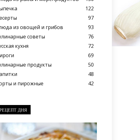
ыпечка
122
есерты
97
люда из овощей и грибов
93
улинарные советы
76
усская кухня
72
ироги
69
улинарные продукты
50
апитки
48
орты и пирожные
42
РЕЦЕПТ ДНЯ