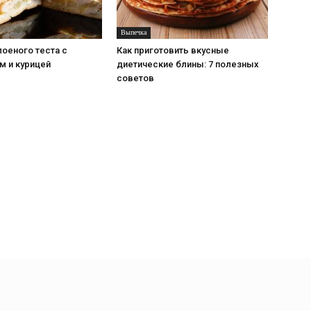
Выпечка
лоеного теста с
Как приготовить вкусные
м и курицей
диетические блины: 7 полезных
советов