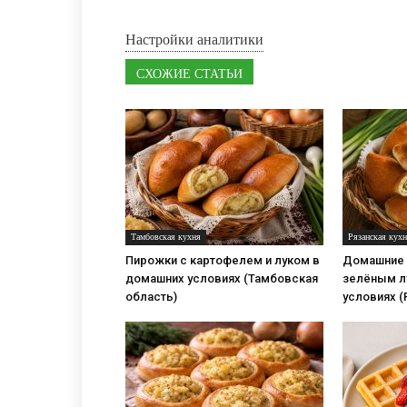
Настройки аналитики
СХОЖИЕ СТАТЬИ
Тамбовская кухня
Рязанская кух
Пирожки с картофелем и луком в
Домашние 
домашних условиях (Тамбовская
зелёным л
область)
условиях (