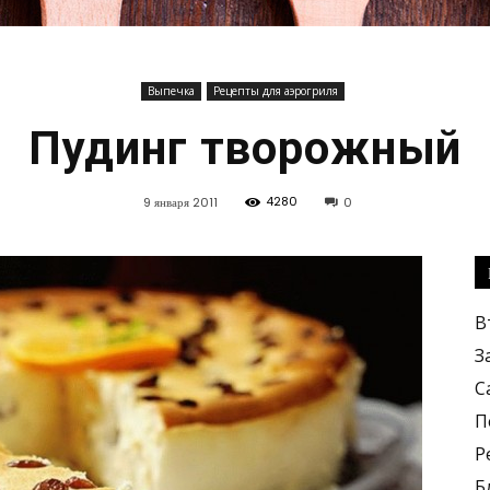
Выпечка
Рецепты для аэрогриля
Кулинарные
Пудинг творожный
4280
9 января 2011
0
рецепты,
В
З
С
П
Р
вкусные
Б