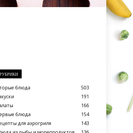
РУБРИКИ
торые блюда
503
акуски
191
алаты
166
ервые блюда
154
ецепты для аэрогриля
143
люда из рыбы и морепродуктов
136