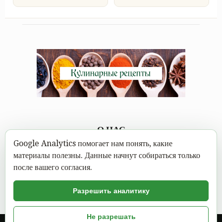
О НАС
Google Analytics помогает нам понять, какие
Каждому под силу научиться вкусно готовить, а в
материалы полезны. Данные начнут собираться только
современном мире это можно сделать не выходя из дома.
после вашего согласия.
Достаточно открыть Mastereat.ru с нашими вкусными
кулинарными рецептами, выбрать вкусное блюдо и следовать
Разрешить аналитику
пошаговой инструкции с фото.
Не разрешать