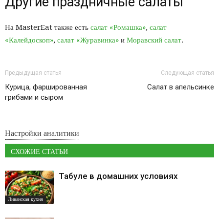
Другие праздничные салаты
На MasterEat также есть
салат «Ромашка»
,
салат
«Калейдоскоп»
,
салат «Журавинка»
и
Моравский салат
.
Предыдущая статья
Следующая статья
Курица, фаршированная
Салат в апельсинке
грибами и сыром
Настройки аналитики
СХОЖИЕ СТАТЬИ
Табуле в домашних условиях
Ливанская кухня