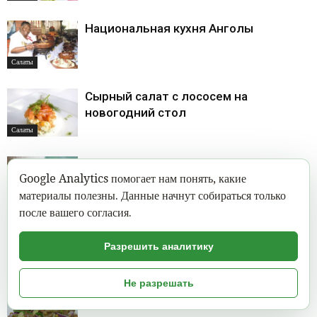
Национальная кухня Анголы
Салаты
Сырный салат с лососем на
новогодний стол
Салаты
Куриный салат с фисташками и
Google Analytics помогает нам понять, какие
персиками
материалы полезны. Данные начнут собираться только
Салаты
после вашего согласия.
Салат с шампиньонами и ветчиной
Разрешить аналитику
Салаты
Не разрешать
Салат «Шамкар»