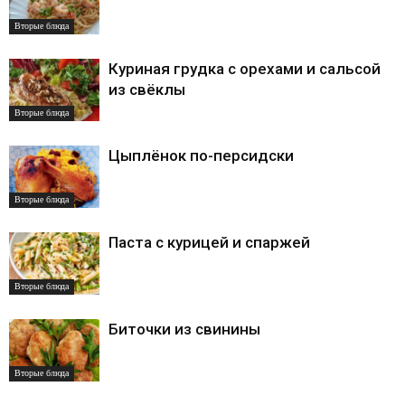
Вторые блюда
Куриная грудка с орехами и сальсой
из свёклы
Вторые блюда
Цыплёнок по-персидски
Вторые блюда
Паста с курицей и спаржей
Вторые блюда
Биточки из свинины
Вторые блюда