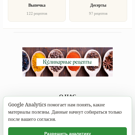
Выпечка
Десерты
122 рецептов
97 рецептов
О НАС
Google Analytics помогает нам понять, какие
Каждому под силу научиться вкусно готовить, а в
материалы полезны. Данные начнут собираться только
современном мире это можно сделать не выходя из дома.
после вашего согласия.
Достаточно открыть Mastereat.ru с нашими вкусными
кулинарными рецептами, выбрать вкусное блюдо и следовать
Разрешить аналитику