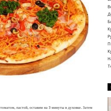
В
Д
Б
К
блюда
Р
П
К
Н
Т
+
томатом, пастой, оставим на 3 минуты в духовке. Затем