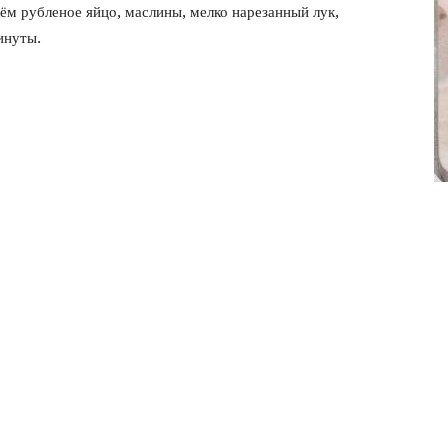
фото
ём рубленое яйцо, маслины, мелко нарезанный лук,
инуты.