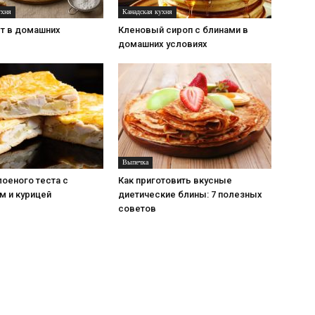
ухня
Канадская кухня
рт в домашних
Кленовый сироп с блинами в
домашних условиях
Выпечка
лоеного теста с
Как приготовить вкусные
м и курицей
диетические блины: 7 полезных
советов