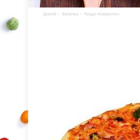
Домой
Выпечка
Пицца «Каприччо».