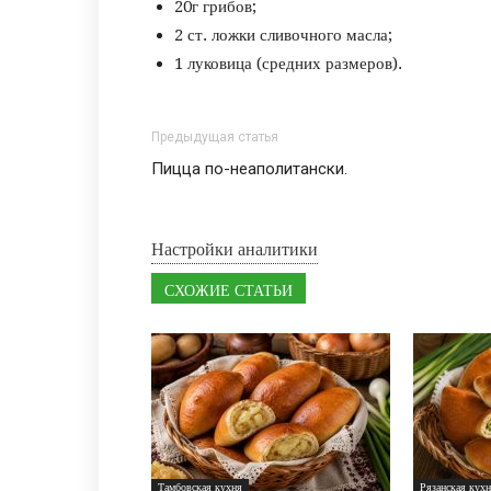
20г грибов;
2 ст. ложки сливочного масла;
1 луковица (средних размеров).
Предыдущая статья
Пицца по-неаполитански.
Настройки аналитики
СХОЖИЕ СТАТЬИ
Тамбовская кухня
Рязанская кух