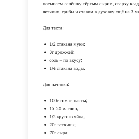
посыпаем лепёшку тёртым сыром, сверху клад
ветчину, грибы и ставим в духовку ещё на 3 м
Для теста:
1/2 стакана муки;
3г дрожжей;
соль – по вкусу;
1/4 стакана воды.
Для начинки:
100г томат-пасты;
15-20 маслин;
1/2 крутого яйца;
20г ветчины;
70г сыра;