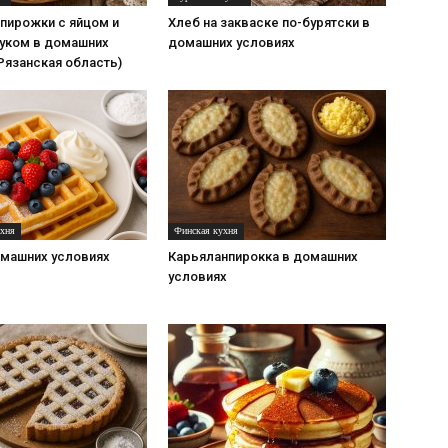
пирожки с яйцом и
Хлеб на закваске по-бурятски в
уком в домашних
домашних условиях
Рязанская область)
ухня
Финская кухня
омашних условиях
Карьяланпирокка в домашних
условиях