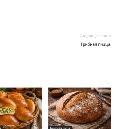
Следующая статья
Грибная пицца.
ня
Бурятская кухня