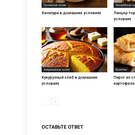
Грузинская кухня
Австрийская к
Хачапури в домашних условиях
Линцер то
условиях
Американская кухня
Выпечка
Кукурузный хлеб в домашних
Пирог из с
условиях
картофеле
ОСТАВЬТЕ ОТВЕТ