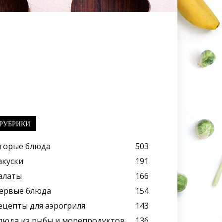
РУБРИКИ
торые блюда
503
акуски
191
алаты
166
ервые блюда
154
ецепты для аэрогриля
143
люда из рыбы и морепродуктов
136