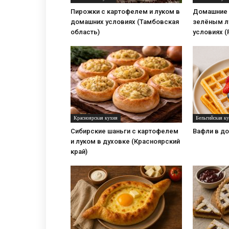
Пирожки с картофелем и луком в
Домашние 
домашних условиях (Тамбовская
зелёным л
область)
условиях (
Красноярская кухня
Бельгийская к
Сибирские шаньги с картофелем
Вафли в д
и луком в духовке (Красноярский
край)