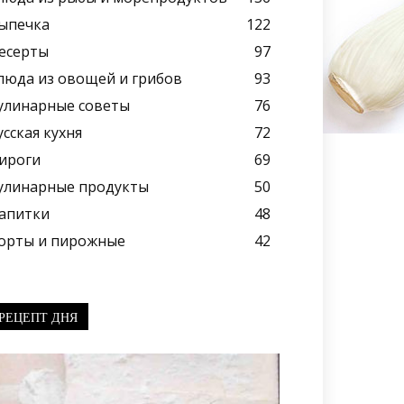
ыпечка
122
есерты
97
люда из овощей и грибов
93
улинарные советы
76
усская кухня
72
ироги
69
улинарные продукты
50
апитки
48
орты и пирожные
42
РЕЦЕПТ ДНЯ