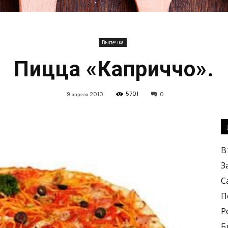
Выпечка
Кулинарные
Пицца «Каприччо».
5701
9 апреля 2010
0
рецепты,
В
З
С
П
Р
вкусные
Б