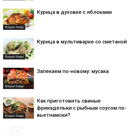
Курица в духовке с яблоками
Вторые блюда
Курица в мультиварке со сметаной
Вторые блюда
Запекаем по-новому: мусака
Вторые блюда
Как приготовить свиные
фрикадельки с рыбным соусом по-
вьетнамски?
Вторые блюда