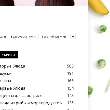
ухня
Белорусская кухня
Бельгийская кухня
РУБРИКИ
торые блюда
503
акуски
191
алаты
166
ервые блюда
154
ецепты для аэрогриля
143
люда из рыбы и морепродуктов
136