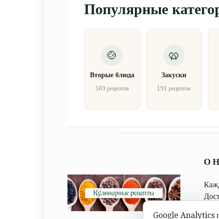
Популярные катего
Вторые блюда
Закуски
503 рецептов
191 рецептов
О 
Кажд
Дос
след
Google Analytics п