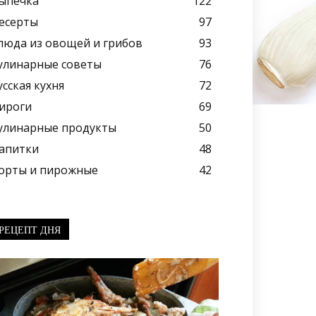
ыпечка
122
есерты
97
люда из овощей и грибов
93
улинарные советы
76
усская кухня
72
ироги
69
улинарные продукты
50
апитки
48
орты и пирожные
42
РЕЦЕПТ ДНЯ