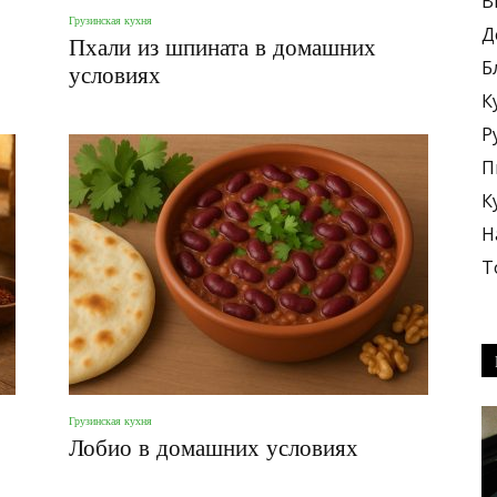
В
Грузинская кухня
Д
Пхали из шпината в домашних
Б
условиях
К
Р
блюда
П
К
Н
Т
+
Грузинская кухня
Лобио в домашних условиях