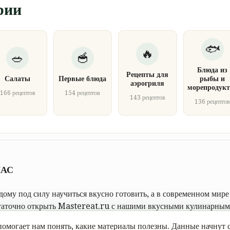
рии
Блюда из
Рецепты для
Салаты
Первые блюда
рыбы и
аэрогриля
морепродукт
166 рецептов
154 рецептов
143 рецептов
136 рецепто
НАС
ому под силу научиться вкусно готовить, а в современном мире 
таточно открыть Mastereat.ru с нашими вкусными кулинарными
овать пошаговой инструкции с фото.
омогает нам понять, какие материалы полезны. Данные начнут с