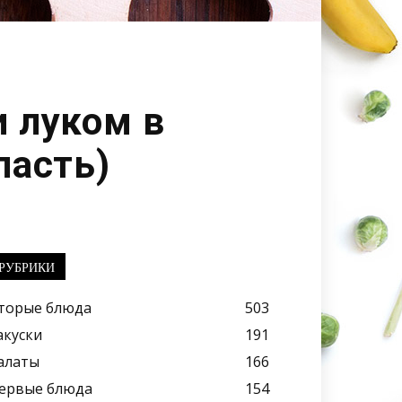
и луком в
ласть)
РУБРИКИ
торые блюда
503
акуски
191
алаты
166
ервые блюда
154