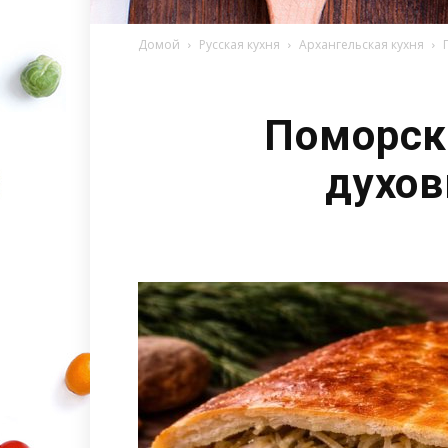
Домой
Русская кухня
Архангельская кухня
Поморски
духов