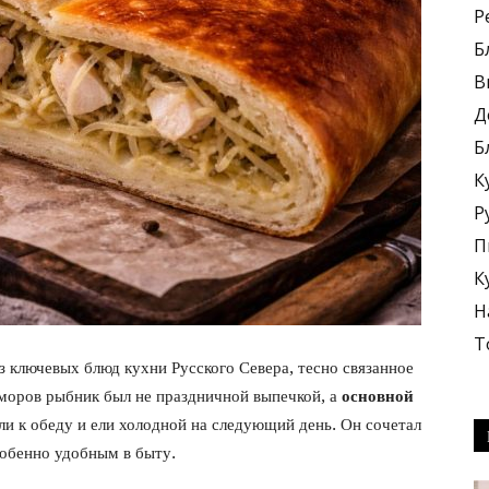
Р
Б
В
Д
Б
блюда
К
Р
П
К
Н
+
Т
з ключевых блюд кухни Русского Севера, тесно связанное
моров рыбник был не праздничной выпечкой, а
основной
али к обеду и ели холодной на следующий день. Он сочетал
особенно удобным в быту.