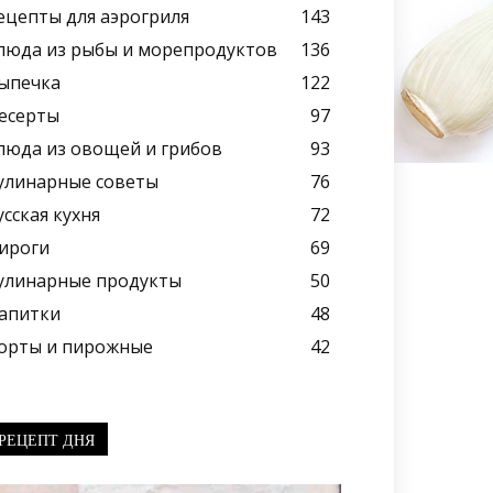
ецепты для аэрогриля
143
люда из рыбы и морепродуктов
136
ыпечка
122
есерты
97
люда из овощей и грибов
93
улинарные советы
76
усская кухня
72
ироги
69
улинарные продукты
50
апитки
48
орты и пирожные
42
РЕЦЕПТ ДНЯ