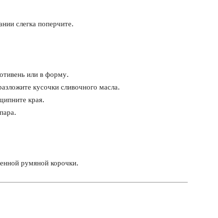
ании слегка поперчите.
отивень или в форму.
разложите кусочки сливочного масла.
щипните края.
пара.
ренной румяной корочки.