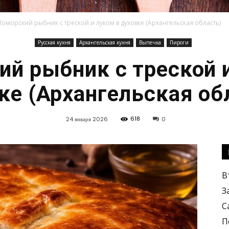
Поморский рыбник с треской и луком в духовке (Архангельская область)
Русская кухня
Архангельская кухня
Выпечка
Пироги
Кулинарные
й рыбник с треской 
ке (Архангельская об
618
24 января 2026
0
рецепты,
В
З
С
вкусные
П