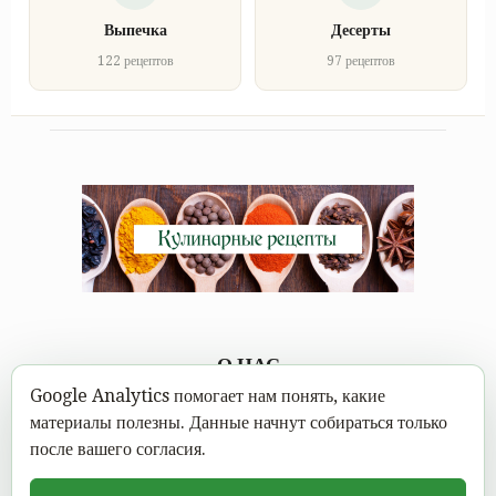
Выпечка
Десерты
122 рецептов
97 рецептов
О НАС
Google Analytics помогает нам понять, какие
Каждому под силу научиться вкусно готовить, а в
материалы полезны. Данные начнут собираться только
современном мире это можно сделать не выходя из дома.
после вашего согласия.
Достаточно открыть Mastereat.ru с нашими вкусными
кулинарными рецептами, выбрать вкусное блюдо и следовать