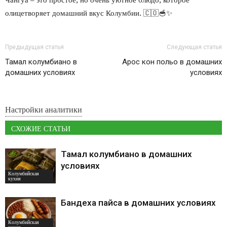
Чангуа – это простое, но очень уютное блюдо, которое
олицетворяет домашний вкус Колумбии. 🇨🇴🥣✨
Предыдущая статья
Следующая статья
Тамал колумбиано в
Арос кон польо в домашних
домашних условиях
условиях
Настройки аналитики
СХОЖИЕ СТАТЬИ
Тамал колумбиано в домашних
условиях
Колумбийская
кухня
Бандеха пайса в домашних условиях
Колумбийская