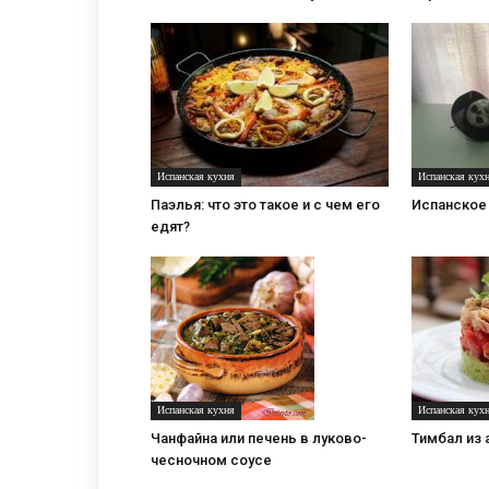
Испанская кухня
Испанская кух
Паэлья: что это такое и с чем его
Испанское
едят?
Испанская кухня
Испанская кух
Чанфайна или печень в луково-
Тимбал из 
чесночном соусе