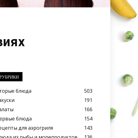
виях
РУБРИКИ
торые блюда
503
акуски
191
алаты
166
ервые блюда
154
ецепты для аэрогриля
143
люда из рыбы и морепродуктов
136