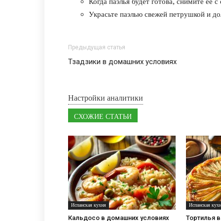
Когда паэлья будет готова, снимите её с
Украсьте паэлью свежей петрушкой и до
Предыдущая статья
Тзадзики в домашних условиях
Настройки аналитики
СХОЖИЕ СТАТЬИ
Испанская кухня
Испанская кух
Кальдосо в домашних условиях
Тортилья 