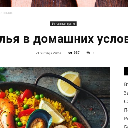
словиях
Испанская кухня
Кулинарные
лья в домашних усло
957
21 сентября 2024
0
рецепты,
В
З
С
П
Р
вкусные
Б