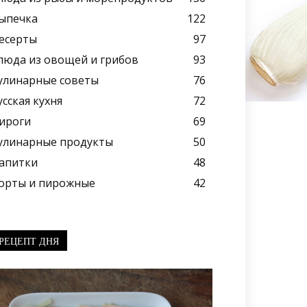
ыпечка
122
есерты
97
люда из овощей и грибов
93
улинарные советы
76
усская кухня
72
ироги
69
улинарные продукты
50
апитки
48
орты и пирожные
42
РЕЦЕПТ ДНЯ