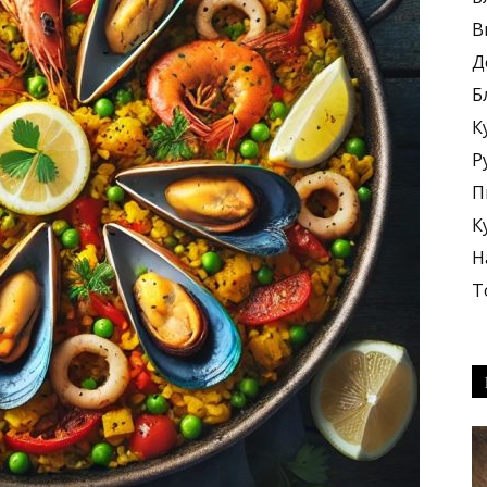
В
Д
Б
К
блюда
Р
П
К
Н
Т
+