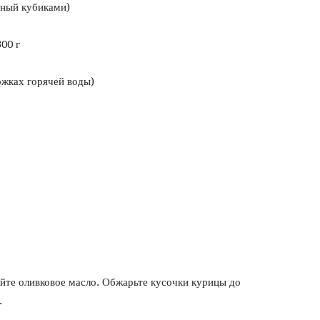
нный кубиками)
300 г
ожках горячей воды)
ейте оливковое масло. Обжарьте кусочки курицы до
.