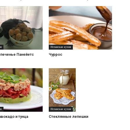
ня
Испанская кухня
 печенье Панейетс
Чуррос
ня
Испанская кухня
авокадо и тунца
Стеклянные лепешки