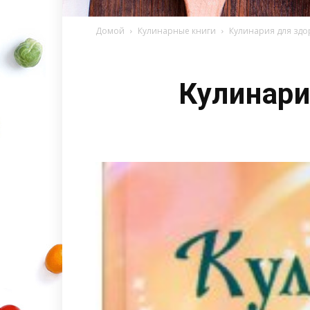
Домой
Кулинарные книги
Кулинария для здо
Кулинари