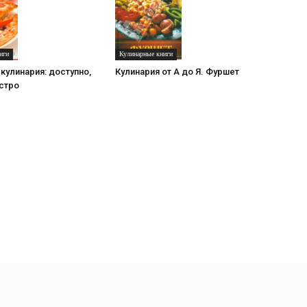
иги
Кулинарные книги
кулинария: доступно,
Кулинария от А до Я. Фуршет
стро