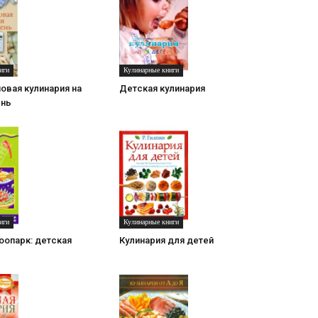
иги
Кулинарные книги
овая кулинария на
Детская кулинария
ень
иги
Кулинарные книги
оопарк: детская
Кулинария для детей