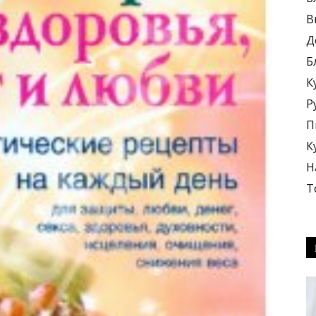
В
Д
Б
К
блюда
Р
П
К
Н
Т
+