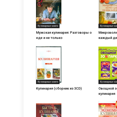
Кулинарные книги
Кулинарные кн
Мужская кулинария: Разговоры о
Микроволн
еде и не только
каждый д
Кулинарные книги
Кулинарные кн
Кулинария (сборник из 3CD)
Овощной з
кулинария