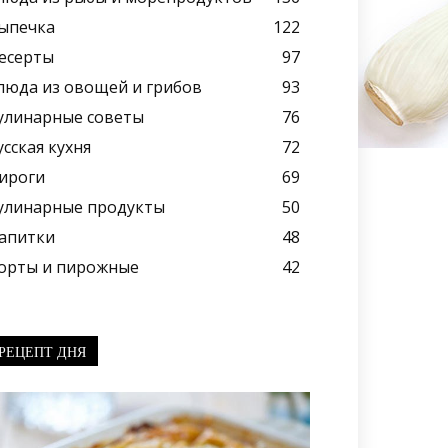
ыпечка
122
есерты
97
люда из овощей и грибов
93
улинарные советы
76
усская кухня
72
ироги
69
улинарные продукты
50
апитки
48
орты и пирожные
42
РЕЦЕПТ ДНЯ