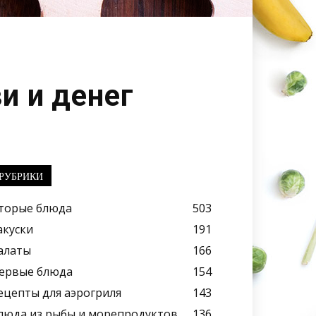
и и денег
РУБРИКИ
торые блюда
503
акуски
191
алаты
166
ервые блюда
154
ецепты для аэрогриля
143
люда из рыбы и морепродуктов
136