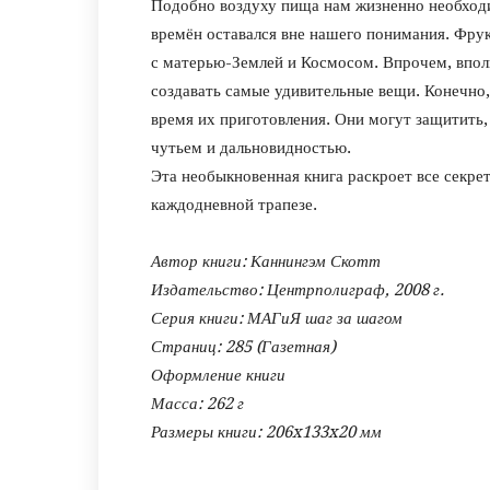
Подобно воздуху пища нам жизненно необходи
времён оставался вне нашего понимания. Фру
с матерью-Землей и Космосом. Впрочем, впол
создавать самые удивительные вещи.
Конечно,
время их приготовления. Они могут защитить,
чутьем и дальновидностью.
Эта необыкновенная книга раскроет все секре
каждодневной трапезе.
Автор книги: Каннингэм Скотт
Издательство: Центрполиграф, 2008 г.
Серия книги: МАГиЯ шаг за шагом
Страниц: 285 (Газетная)
Оформление книги
Масса: 262 г
Размеры книги: 206x133x20 мм