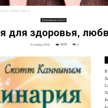
ровья, любви и денег
Кулинарные книги
Кулинарные
я для здоровья, любв
3373
31 октября 2012
0
рецепты,
В
З
С
П
Р
вкусные
Б