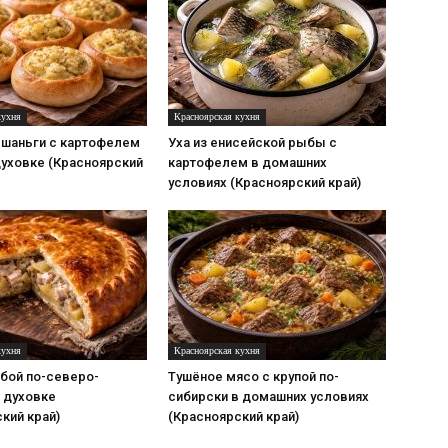
кухня
Красноярская кухня
 шаньги с картофелем
Уха из енисейской рыбы с
духовке (Красноярский
картофелем в домашних
условиях (Красноярский край)
кухня
Красноярская кухня
бой по-северо-
Тушёное мясо с крупой по-
 духовке
сибирски в домашних условиях
кий край)
(Красноярский край)