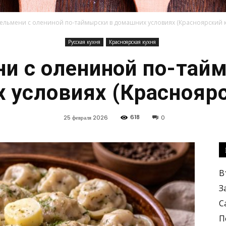
ельмени с олениной по-таймырски в домашних условиях (Красноярский 
Русская кухня
Красноярская кухня
Кулинарные
и с олениной по-тай
 условиях (Красноярс
618
25 февраля 2026
0
рецепты,
В
З
С
вкусные
П