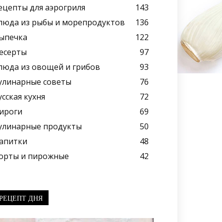
ецепты для аэрогриля
143
люда из рыбы и морепродуктов
136
ыпечка
122
есерты
97
люда из овощей и грибов
93
улинарные советы
76
усская кухня
72
ироги
69
улинарные продукты
50
апитки
48
орты и пирожные
42
РЕЦЕПТ ДНЯ