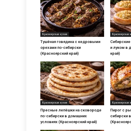
Красноярская кухня
Красноярская 
Тушёная говядина с кедровыми
Сибирские
орехами по-сибирски
и луком в 
(Красноярский край)
край)
Красноярская кухня
Красноярская 
Пресные лепёшки на сковороде
Пирог с ры
по-сибирски в домашних
сибирски в
условиях (Красноярский край)
(Красноярс