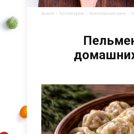
Домой
Русская кухня
Красноярская кухня
П
Пельмен
домашних