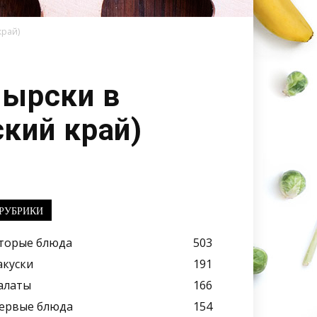
край)
мырски в
кий край)
РУБРИКИ
торые блюда
503
акуски
191
алаты
166
ервые блюда
154