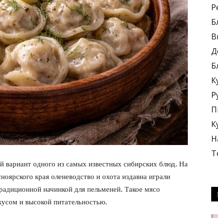
Р
Б
В
Д
Б
блюда
К
Р
П
К
Н
+
Т
й вариант одного из самых известных сибирских блюд. На
оярского края оленеводство и охота издавна играли
радиционной начинкой для пельменей. Такое мясо
кусом и высокой питательностью.