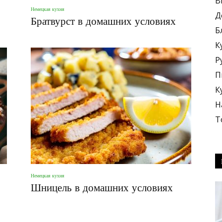
В
Немецкая кухня
Д
Братвурст в домашних условиях
Б
К
Р
блюда
П
К
Н
Т
+
Немецкая кухня
Шницель в домашних условиях