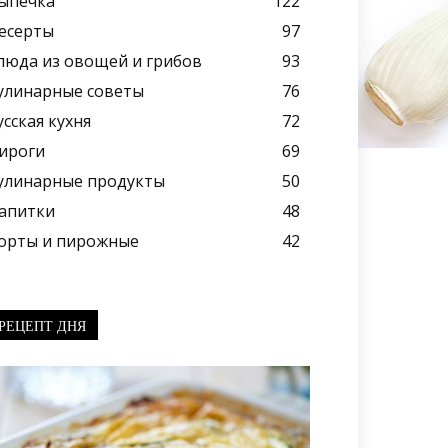
ыпечка
122
есерты
97
люда из овощей и грибов
93
улинарные советы
76
усская кухня
72
ироги
69
улинарные продукты
50
апитки
48
орты и пирожные
42
РЕЦЕПТ ДНЯ