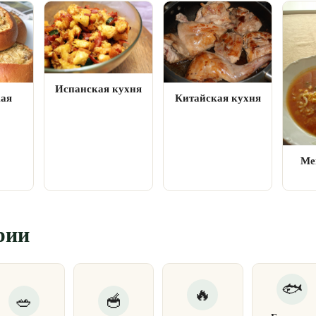
Испанская кухня
кая
Китайская кухня
Ме
рии