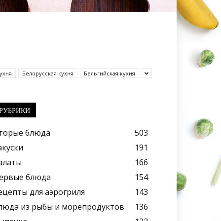
ухня
Белорусская кухня
Бельгийская кухня
РУБРИКИ
торые блюда
503
акуски
191
алаты
166
ервые блюда
154
ецепты для аэрогриля
143
люда из рыбы и морепродуктов
136