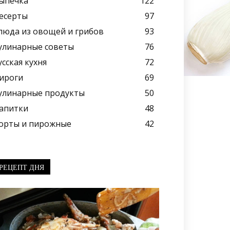
ыпечка
122
есерты
97
люда из овощей и грибов
93
улинарные советы
76
усская кухня
72
ироги
69
улинарные продукты
50
апитки
48
орты и пирожные
42
РЕЦЕПТ ДНЯ