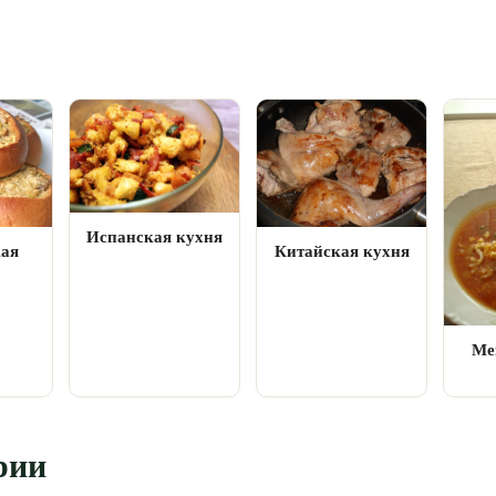
Испанская кухня
кая
Китайская кухня
Ме
рии