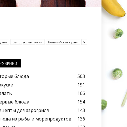
ухня
Белорусская кухня
Бельгийская кухня
РУБРИКИ
торые блюда
503
акуски
191
алаты
166
ервые блюда
154
ецепты для аэрогриля
143
люда из рыбы и морепродуктов
136