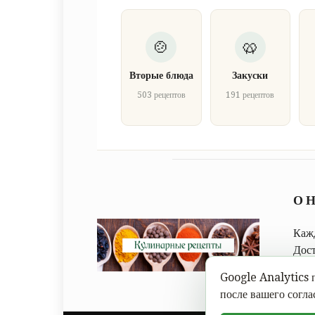
Вторые блюда
Закуски
503 рецептов
191 рецептов
О 
Кажд
Дос
след
Google Analytics п
после вашего согла