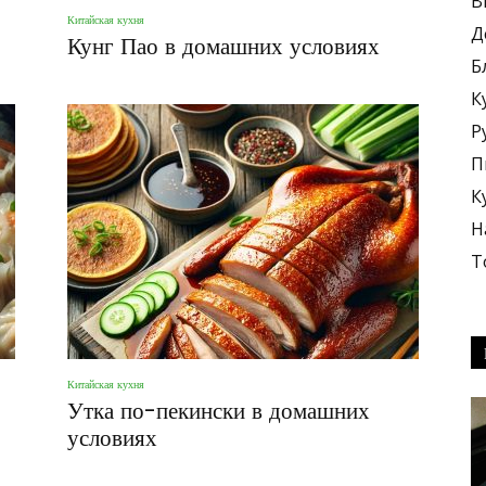
В
Китайская кухня
Д
Кунг Пао в домашних условиях
Б
К
Р
блюда
П
К
Н
Т
+
Китайская кухня
Утка по-пекински в домашних
условиях