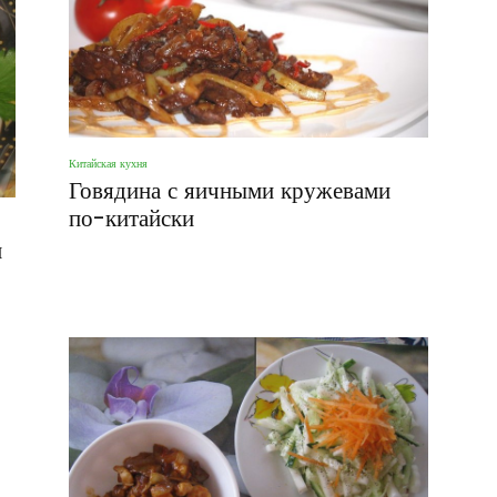
Китайская кухня
Говядина с яичными кружевами
по-китайски
м