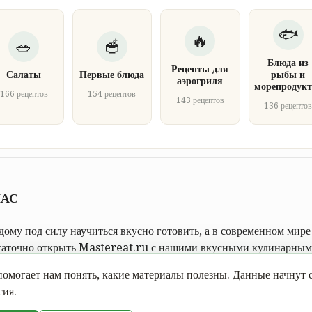
Блюда из
Рецепты для
Салаты
Первые блюда
рыбы и
аэрогриля
морепродукт
166 рецептов
154 рецептов
143 рецептов
136 рецепто
НАС
ому под силу научиться вкусно готовить, а в современном мире 
таточно открыть Mastereat.ru с нашими вкусными кулинарными
овать пошаговой инструкции с фото.
омогает нам понять, какие материалы полезны. Данные начнут с
сия.