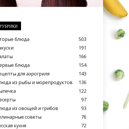
РУБРИКИ
торые блюда
503
акуски
191
алаты
166
ервые блюда
154
ецепты для аэрогриля
143
люда из рыбы и морепродуктов
136
ыпечка
122
есерты
97
люда из овощей и грибов
93
улинарные советы
76
усская кухня
72