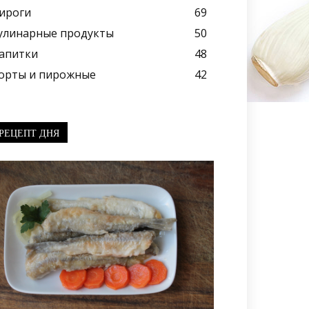
ироги
69
улинарные продукты
50
апитки
48
орты и пирожные
42
РЕЦЕПТ ДНЯ