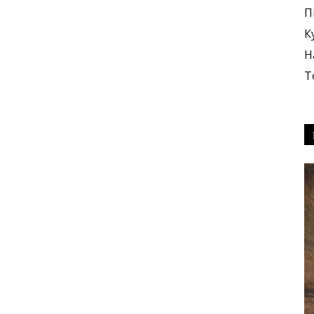
П
К
Н
Т
блюда
+