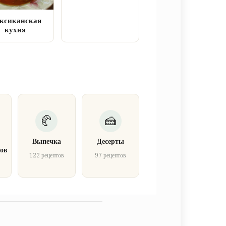
ксиканская
кухня
Выпечка
Десерты
ов
122 рецептов
97 рецептов
в