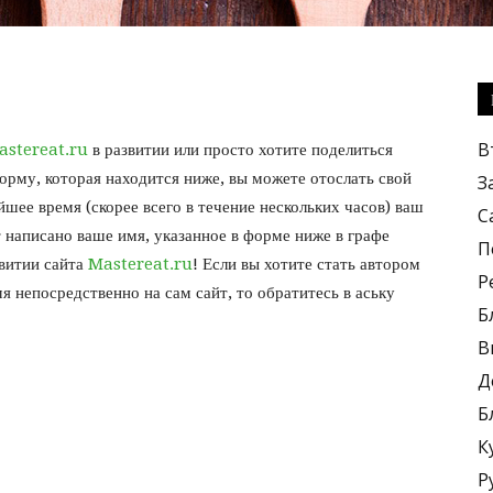
Кулинарные
В
astereat.ru
в развитии или просто хотите поделиться
орму, которая находится ниже, вы можете отослать свой
З
йшее время (скорее всего в течение нескольких часов) ваш
С
т написано ваше имя, указанное в форме ниже в графе
П
звитии сайта
Mastereat.ru
! Если вы хотите стать автором
Р
рецепты,
я непосредственно на сам сайт, то обратитесь в аську
Б
В
Д
Б
К
вкусные
Р