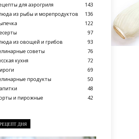
ецепты для аэрогриля
143
люда из рыбы и морепродуктов
136
ыпечка
122
есерты
97
люда из овощей и грибов
93
улинарные советы
76
усская кухня
72
ироги
69
улинарные продукты
50
апитки
48
орты и пирожные
42
РЕЦЕПТ ДНЯ