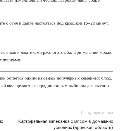
авьте измельчённый чеснок, лавровый лист, соль и
те с огня и дайте настояться под крышкой 15–20 минут.
 зеленью и ломтиками ржаного хлеба. При желании можно
ампушками.
ой остаётся одним из самых популярных семейных блюд.
ный вкус делают его традиционным выбором для сытного
Следующая статья
их
Картофельная запеканка с мясом в домашних
условиях (Брянская область)