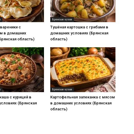
я
Брянская кухня
вареники с
Тушёная картошка с грибами в
м в домашних
домашних условиях (Брянская
Брянская область)
область)
я
Брянская кухня
каша с курицей в
Картофельная запеканка с мясом
условиях (Брянская
в домашних условиях (Брянская
область)