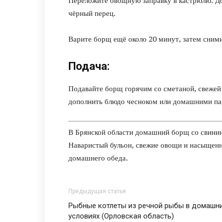
Переложите овощную заправку в кастрюлю. Доб
чёрный перец.
Варите борщ ещё около 20 минут, затем сними
Подача:
Подавайте борщ горячим со сметаной, свежей
дополнить блюдо чесноком или домашними п
В Брянской области домашний борщ со свинин
Наваристый бульон, свежие овощи и насыщен
домашнего обеда.
Предыдущая статья
Рыбные котлеты из речной рыбы в домашн
условиях (Орловская область)