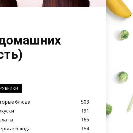
 домашних
сть)
РУБРИКИ
торые блюда
503
акуски
191
алаты
166
ервые блюда
154