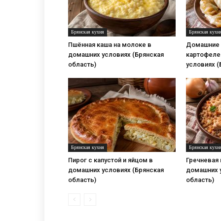
Брянская кухня
Брянская кухн
Пшённая каша на молоке в
Домашние 
домашних условиях (Брянская
картофеле
область)
условиях (
Брянская кухня
Брянская кухн
Пирог с капустой и яйцом в
Гречневая 
домашних условиях (Брянская
домашних 
область)
область)