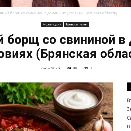
ний борщ со свининой в домашних условиях (Брянская область)
Русская кухня
Брянская кухня
Кулинарные
 борщ со свининой в
овиях (Брянская обла
96
7 июля 2026
0
рецепты,
В
З
С
вкусные
П