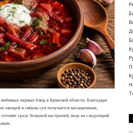
Р
Б
В
Д
Б
блюда
К
Р
П
К
Н
+
Т
любимых первых блюд в Брянской области. Благодаря
жих овощей и свёклы суп получается насыщенным,
 готовят сразу большой кастрюлей, ведь на следующий
льным.