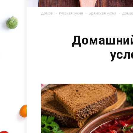
Домой
Русская кухня
Брянская кухня
Домаш
Домашний
усл