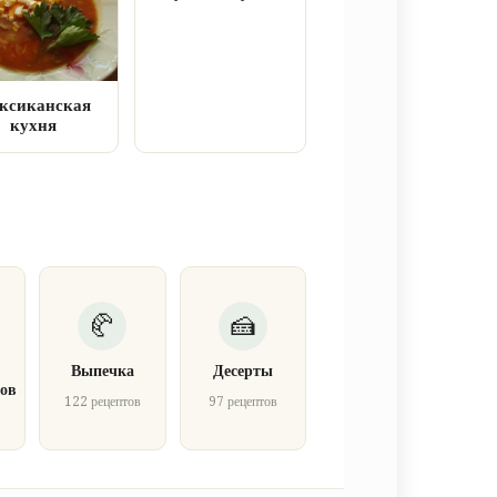
ксиканская
кухня
Выпечка
Десерты
ов
122 рецептов
97 рецептов
в