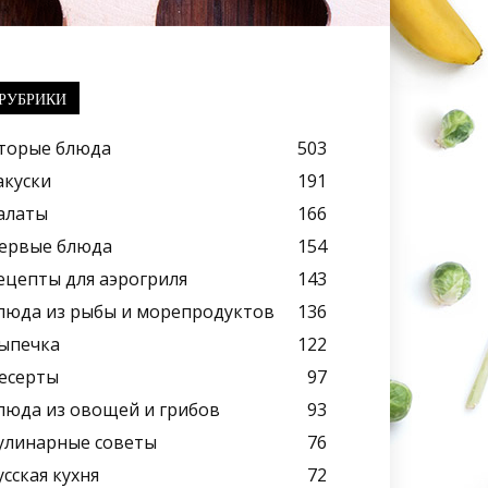
РУБРИКИ
торые блюда
503
акуски
191
алаты
166
ервые блюда
154
ецепты для аэрогриля
143
люда из рыбы и морепродуктов
136
ыпечка
122
есерты
97
люда из овощей и грибов
93
улинарные советы
76
усская кухня
72