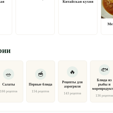
кая
Китайская кухня
Ме
рии
Блюда из
Рецепты для
Салаты
Первые блюда
рыбы и
аэрогриля
морепродукт
166 рецептов
154 рецептов
143 рецептов
136 рецепто