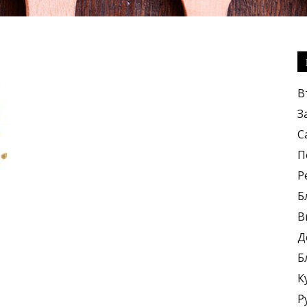
Кулинарные
В
З
С
П
Р
рецепты,
Б
В
Д
Б
К
вкусные
Р