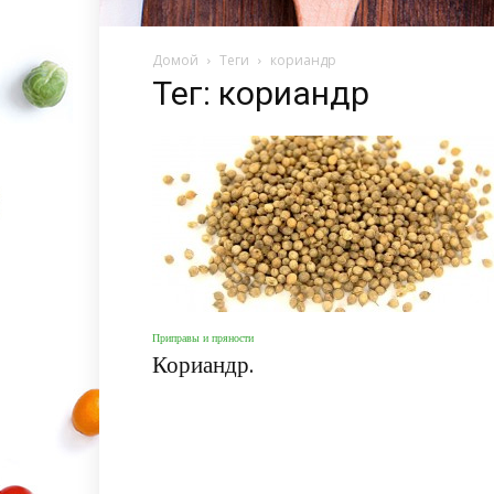
Домой
Теги
кориандр
Тег: кориандр
Приправы и пряности
Кориандр.