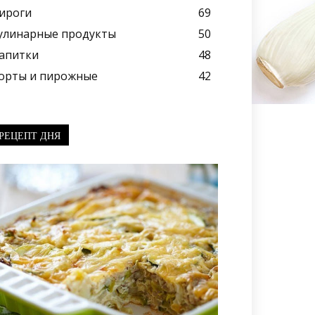
ироги
69
улинарные продукты
50
апитки
48
орты и пирожные
42
РЕЦЕПТ ДНЯ