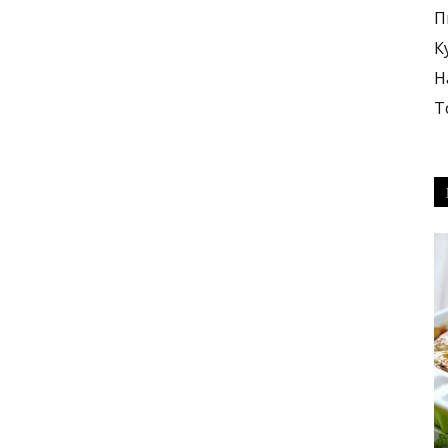
П
К
Н
Т
блюда
+