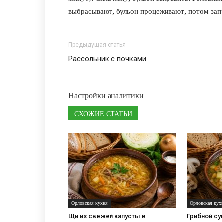
выбрасывают, бульон процеживают, потом зап
Предыдущая статья
Рассольник с почками.
Настройки аналитики
СХОЖИЕ СТАТЬИ
Орловская кухня
Орловская кух
Щи из свежей капусты в
Грибной су