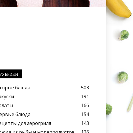
РУБРИКИ
торые блюда
503
акуски
191
алаты
166
ервые блюда
154
ецепты для аэрогриля
143
люда из рыбы и морепродуктов
136