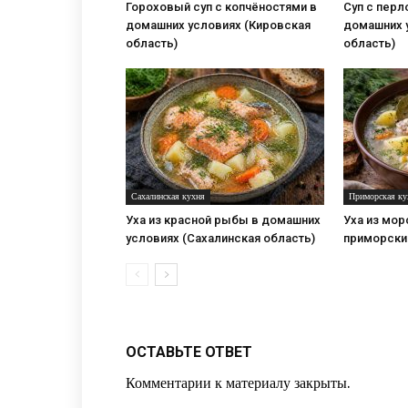
Гороховый суп с копчёностями в
Суп с перл
домашних условиях (Кировская
домашних 
область)
область)
Сахалинская кухня
Приморская ку
Уха из красной рыбы в домашних
Уха из мор
условиях (Сахалинская область)
приморски
ОСТАВЬТЕ ОТВЕТ
Комментарии к материалу закрыты.