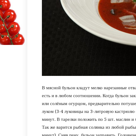
В мясной бульон кладут мелко нарезанные отва
есть и в любом соотношении. Когда бульон за
или солёным огурцом, предварительно потуш
луком (3-4 луковицы на 3-литровую кастрюлю
минут. В тарелки положить по 5 шт. маслин и 
Так же варится рыбная солянка из любой рыбы
минут). Сняв пену, бульон заправить. Головиз