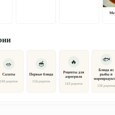
Ме
рии
Блюда из
Рецепты для
Салаты
Первые блюда
рыбы и
аэрогриля
морепродукт
166 рецептов
154 рецептов
143 рецептов
136 рецепто