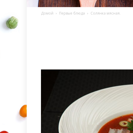
Домой
Первые блюда
Солянка мясная.