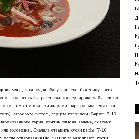
В
Д
Б
К
блюда
Р
П
К
Н
Т
рное мясо, ветчину, колбасу, сосиски, буженину – что
+
кипит, заправить его рассолом, консервированной фасолью
енным, томатом или помидорами, нарезанным репчатым
 супа), лавровым листом, перцем-горошком.
Варить 7-10
маринованного терна, ломтик лимона. зелень, сметану.
 или головизны. Сначала отварить куски рыбы (7-10
ну после отваривания (до 20 минут) разбирают, кости