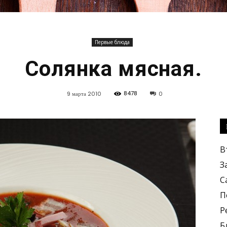
Первые блюда
Кулинарные
Солянка мясная.
8478
9 марта 2010
0
рецепты,
В
З
С
П
Р
вкусные
Б