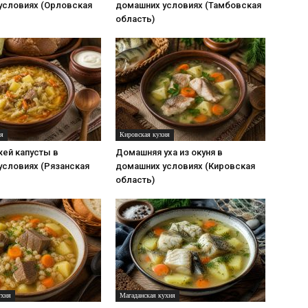
условиях (Орловская
домашних условиях (Тамбовская
область)
ня
Кировская кухня
ей капусты в
Домашняя уха из окуня в
условиях (Рязанская
домашних условиях (Кировская
область)
ухня
Магаданская кухня