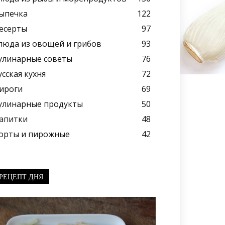
ыпечка
122
есерты
97
люда из овощей и грибов
93
улинарные советы
76
усская кухня
72
ироги
69
улинарные продукты
50
апитки
48
орты и пирожные
42
РЕЦЕПТ ДНЯ