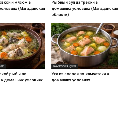
овкой и мясом в
Рыбный суп из трески в
условиях (Магаданская
домашних условиях (Магаданская
область)
хня
Камчатская кухня
ской рыбы по-
Уха из лосося по-камчатски в
 в домашних условиях
домашних условиях