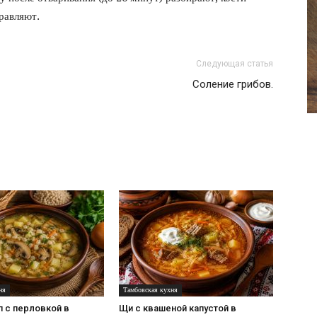
фото
равляют.
Следующая статья
Соление грибов.
ня
Тамбовская кухня
п с перловкой в
Щи с квашеной капустой в