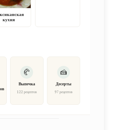
ксиканская
кухня
Выпечка
Десерты
ов
122 рецептов
97 рецептов
в