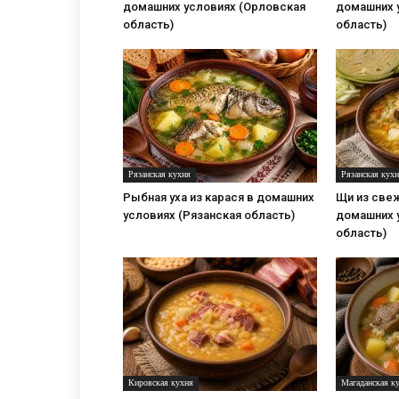
домашних условиях (Орловская
домашних 
область)
область)
Рязанская кухня
Рязанская кух
Рыбная уха из карася в домашних
Щи из свеж
условиях (Рязанская область)
домашних 
область)
Кировская кухня
Магаданская к