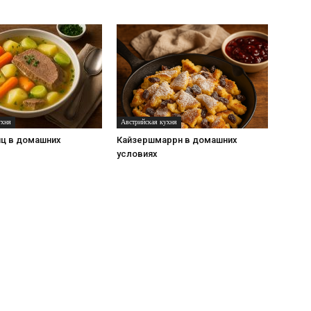
ухня
Австрийская кухня
ц в домашних
Кайзершмаррн в домашних
условиях