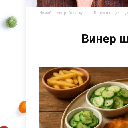
Домой
Австрийская кухня
Винер шницель в д
Винер 