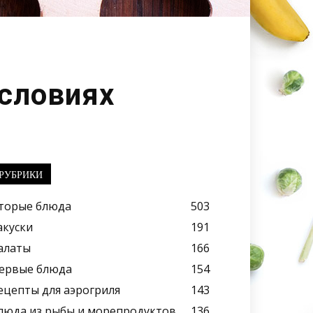
словиях
РУБРИКИ
торые блюда
503
акуски
191
алаты
166
ервые блюда
154
ецепты для аэрогриля
143
люда из рыбы и морепродуктов
136