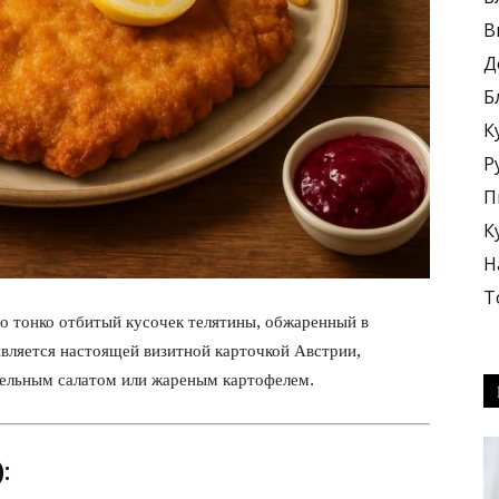
В
Д
Б
К
блюда
Р
П
К
Н
Т
это тонко отбитый кусочек телятины, обжаренный в
+
вляется настоящей визитной карточкой Австрии,
фельным салатом или жареным картофелем.
: