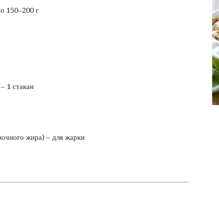
фото
по 150–200 г
– 1 стакан
вочного жира) – для жарки