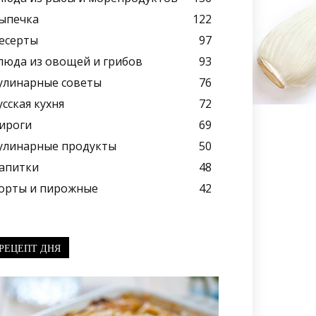
ыпечка
122
есерты
97
люда из овощей и грибов
93
улинарные советы
76
усская кухня
72
ироги
69
улинарные продукты
50
апитки
48
орты и пирожные
42
РЕЦЕПТ ДНЯ