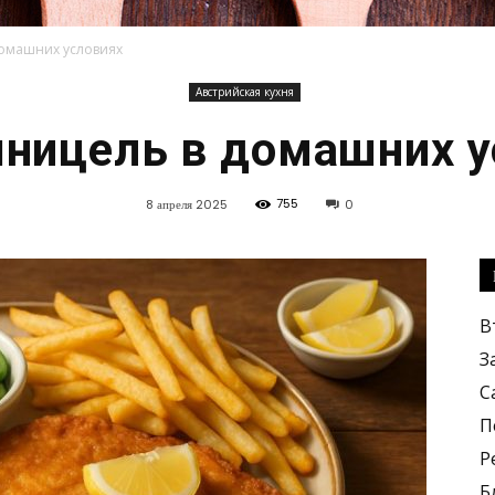
омашних условиях
Австрийская кухня
Кулинарные
шницель в домашних у
755
8 апреля 2025
0
рецепты,
В
З
С
П
Р
вкусные
Б