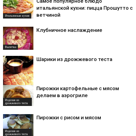
Самое популярное блюдо
итальянской кухни: пицца Прошутто с
ветчиной
Итальянская кухня
Клубничное наслаждение
Выпечка
Шарики из дрожжевого теста
Пирожки картофельные с мясом
Изделия из
делаем в аэрогриле
дрожжевого теста
Изделия из
дрожжевого теста
Пирожки с рисом и мясом
Изделия из
дрожжевого теста