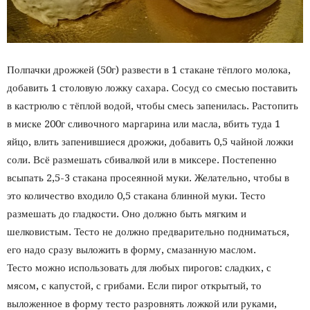
Полпачки дрожжей (50г) развести в 1 стакане тёплого молока,
добавить 1 столовую ложку сахара. Сосуд со смесью поставить
в кастрюлю с тёплой водой, чтобы смесь запенилась. Растопить
в миске 200г сливочного маргарина или масла, вбить туда 1
яйцо, влить запенившиеся дрожжи, добавить 0,5 чайной ложки
соли. Всё размешать сбивалкой или в миксере. Постепенно
всыпать 2,5-3 стакана просеянной муки. Желательно, чтобы в
это количество входило 0,5 стакана блинной муки. Тесто
размешать до гладкости. Оно должно быть мягким и
шелковистым. Тесто не должно предварительно подниматься,
его надо сразу выложить в форму, смазанную маслом.
Тесто можно использовать для любых пирогов: сладких, с
мясом, с капустой, с грибами. Если пирог открытый, то
выложенное в форму тесто разровнять ложкой или руками,