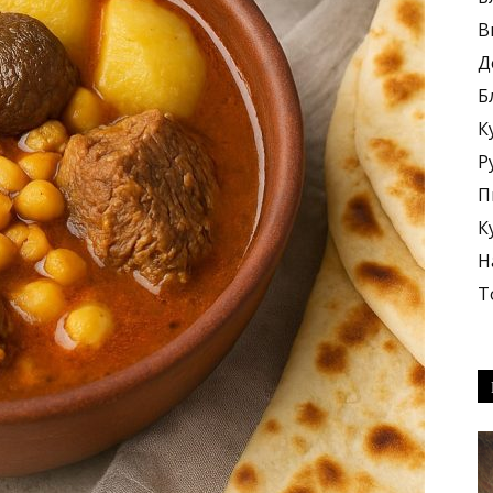
В
Д
Б
К
блюда
Р
П
К
Н
Т
+