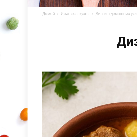
Домой
Иранская кухня
Диззи в домашних усл
Ди