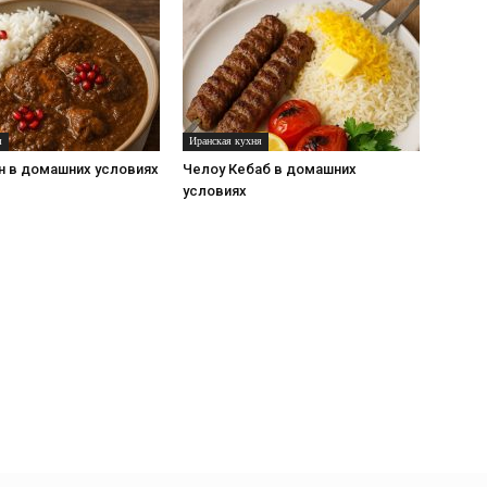
я
Иранская кухня
 в домашних условиях
Челоу Кебаб в домашних
условиях