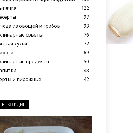
ыпечка
122
есерты
97
люда из овощей и грибов
93
улинарные советы
76
усская кухня
72
ироги
69
улинарные продукты
50
апитки
48
орты и пирожные
42
РЕЦЕПТ ДНЯ