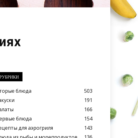
иях
РУБРИКИ
торые блюда
503
акуски
191
алаты
166
ервые блюда
154
ецепты для аэрогриля
143
люда из рыбы и морепродуктов
136