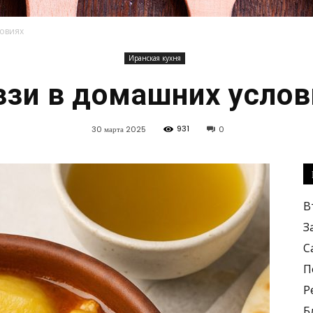
овиях
Иранская кухня
Кулинарные
ззи в домашних услов
931
30 марта 2025
0
рецепты,
В
З
С
П
Р
вкусные
Б