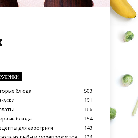
к
РУБРИКИ
торые блюда
503
акуски
191
алаты
166
ервые блюда
154
ецепты для аэрогриля
143
люда из рыбы и морепродуктов
136