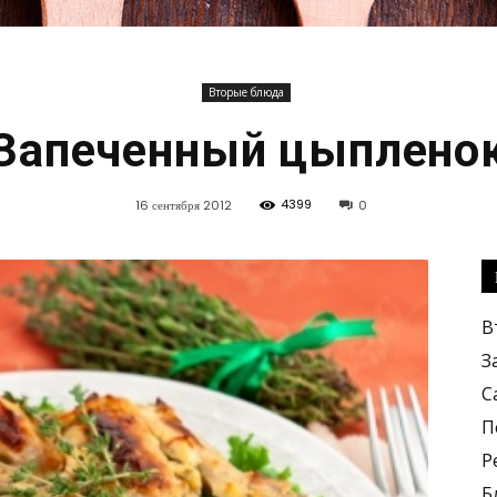
Вторые блюда
Кулинарные
Запеченный цыплено
4399
16 сентября 2012
0
рецепты,
В
З
С
П
Р
вкусные
Б