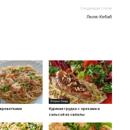
Следующая статья
Люля-Кебаб
Вторые блюда
 креветками
Куриная грудка с орехами и
сальсой из свёклы