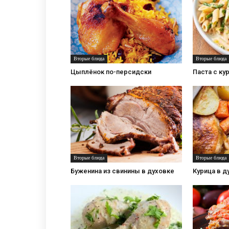
Вторые блюда
Вторые блюда
Цыплёнок по-персидски
Паста с ку
Вторые блюда
Вторые блюда
Буженина из свинины в духовке
Курица в д