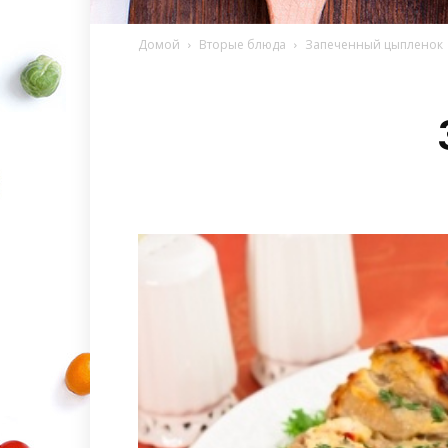
Домой
Вторые блюда
Запеченный цыпленок