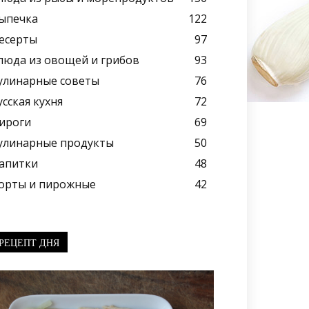
ыпечка
122
есерты
97
люда из овощей и грибов
93
улинарные советы
76
усская кухня
72
ироги
69
улинарные продукты
50
апитки
48
орты и пирожные
42
РЕЦЕПТ ДНЯ