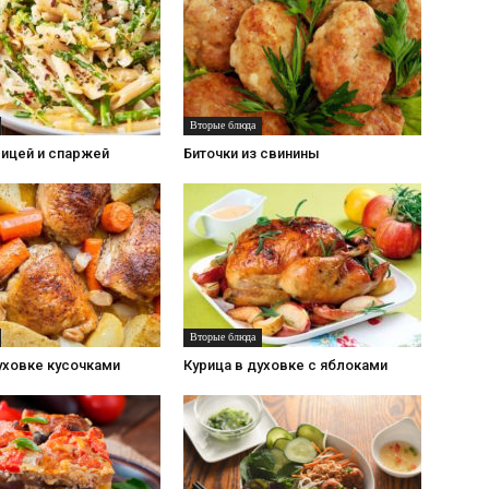
Вторые блюда
рицей и спаржей
Биточки из свинины
Вторые блюда
уховке кусочками
Курица в духовке с яблоками