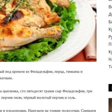
В
Д
Б
К
блюда
Р
П
К
Н
Т
ый под кремом из Филадельфии, перца, тимьяна и
+
матным.
а цыпленка, сто пятьдесят грамм сыр Филадельфия, три
н перчик чили, чёрный молотый перчик и соль.
ти и плодоножки. Нарезаем на тонкие полосочки. Снимаем