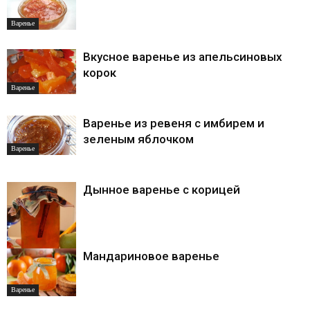
Варенье
Вкусное варенье из апельсиновых
корок
Варенье
Варенье из ревеня с имбирем и
зеленым яблочком
Варенье
Дынное варенье с корицей
Мандариновое варенье
Варенье
Варенье