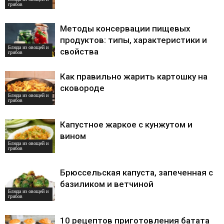
грибов
Методы консервации пищевых
продуктов: типы, характеристики и
Блюда из овощей и
свойства
грибов
Как правильно жарить картошку на
сковороде
Блюда из овощей и
грибов
Капустное жаркое с кунжутом и
вином
Блюда из овощей и
грибов
Брюссельская капуста, запеченная с
базиликом и ветчиной
Блюда из овощей и
грибов
10 рецептов приготовления батата