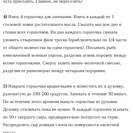
чуть присолить. Главное, не пересолить!
4)
Взять 4 горшочка для запекания. Влить в каждый по 1
столовой ложке растительного масла. Смазать маслом дно и
стенки всех горшочков. На дно каждого горшочка сначала
уложить отваренное филе трески (приблизительно по 1/4 части
от общего количества на один горшочек). Посыпать рыбу
измельченной зеленью укропа, разделив зелень поровну между
всеми горшочками. Сверху залить яично-молочной смесью,
разделив ее равномерно между четырьмя порциями.
5)
Накрыть горшочки крышечками и поместить их в духовку,
разогретую до 190-200 градусов. Запекать в течение 30 минут.
По истечении этого времени вынуть горшочки из духовки.
Духовку отключать пока не нужно. В каждый горшочек всыпать
по 50 г твердого сыра, предварительно потертого на терке.
Распределить сыр ровным слоем по поверхности омлетной
массы.