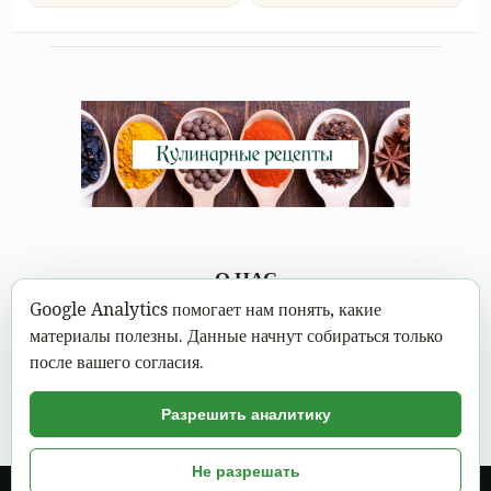
О НАС
Google Analytics помогает нам понять, какие
Каждому под силу научиться вкусно готовить, а в
материалы полезны. Данные начнут собираться только
современном мире это можно сделать не выходя из дома.
после вашего согласия.
Достаточно открыть Mastereat.ru с нашими вкусными
кулинарными рецептами, выбрать вкусное блюдо и следовать
Разрешить аналитику
пошаговой инструкции с фото.
Не разрешать