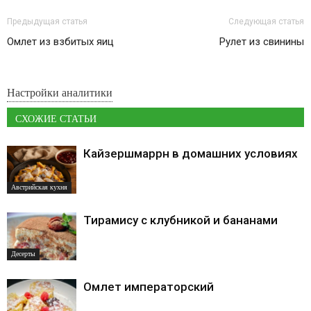
Предыдущая статья
Следующая статья
Омлет из взбитых яиц
Рулет из свинины
Настройки аналитики
СХОЖИЕ СТАТЬИ
Кайзершмаррн в домашних условиях
Австрийская кухня
Тирамису с клубникой и бананами
Десерты
Омлет императорский