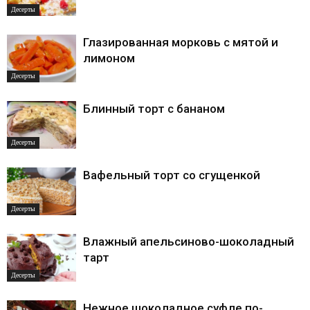
Десерты
Глазированная морковь с мятой и
лимоном
Десерты
Блинный торт с бананом
Десерты
Вафельный торт со сгущенкой
Десерты
Влажный апельсиново-шоколадный
тарт
Десерты
Нежное шоколадное суфле по-