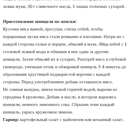
ложки муки, 50 г сливочного масла, 1 чашка толченых сухарей.
Приготовление шницеля по-венски:
Кусочки мяса вымой, просуши, слегка отбей, чтобы
порционные куски мяса стали ровными и плоскими. Натри их с
каждой стороны солью и перцем, обваляй в муке. Яйца взбей с 1
столовой ложкой воды и обмакни в них один за другим
шницели. Затем обваляй их в сухарях. Разогрей мясо в глубокой
сковороде, уменьши огонь и обжаривай шницель 3-4 минуты до
образования хрустящей поджаристой корочки с каждой
стороны. Перед употреблением добавь оставшееся мясо.
Не снимая кожуры, лимон помой горячей водой, вырежи из
середины 4 кружочка. Добавь в масло, в котором жарились
шницели, немного лимонного сока. Сбрызни этим каждый
шницель, укрась кружочком лимона.
Гарнир:
картофельный салат с майонезом или кочанный салат.