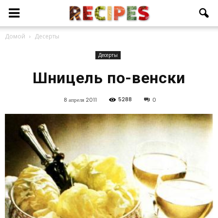
Домой
Десерты
Десерты
Шницель по-венски
5288
8 апреля 2011
0